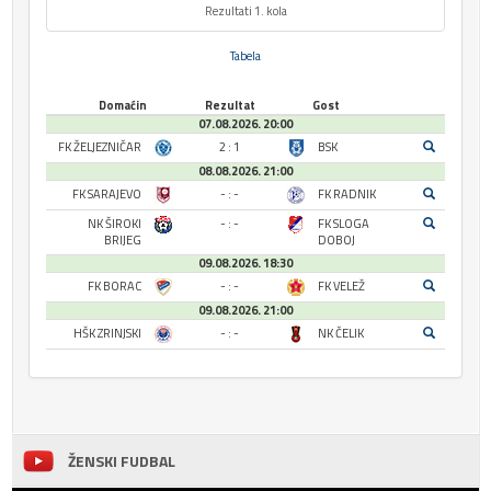
Rezultati 1. kola
Tabela
Domaćin
Rezultat
Gost
07.08.2026. 20:00
FK ŽELJEZNIČAR
2 : 1
BSK
08.08.2026. 21:00
FK SARAJEVO
- : -
FK RADNIK
NK ŠIROKI
- : -
FK SLOGA
BRIJEG
DOBOJ
09.08.2026. 18:30
FK BORAC
- : -
FK VELEŽ
09.08.2026. 21:00
HŠK ZRINJSKI
- : -
NK ČELIK
ŽENSKI FUDBAL