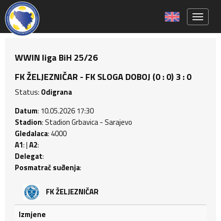
Toggle 
WWIN liga BiH 25/26
FK ŽELJEZNIČAR - FK SLOGA DOBOJ (0 : 0) 3 : 0
Status:
Odigrana
Datum
: 10.05.2026 17:30
Stadion
: Stadion Grbavica - Sarajevo
Gledalaca
: 4000
A1
: |
A2
:
Delegat
:
Posmatrač suđenja
:
FK ŽELJEZNIČAR
Izmjene