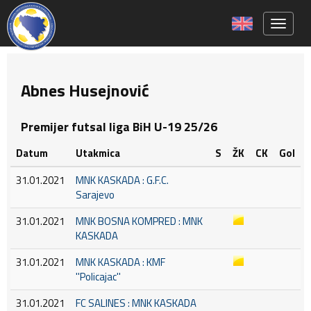
Toggle 
Abnes Husejnović
Premijer futsal liga BiH U-19 25/26
Datum
Utakmica
S
ŽK
CK
Gol
31.01.2021
MNK KASKADA : G.F.C.
Sarajevo
31.01.2021
MNK BOSNA KOMPRED : MNK
KASKADA
31.01.2021
MNK KASKADA : KMF
''Policajac''
31.01.2021
FC SALINES : MNK KASKADA