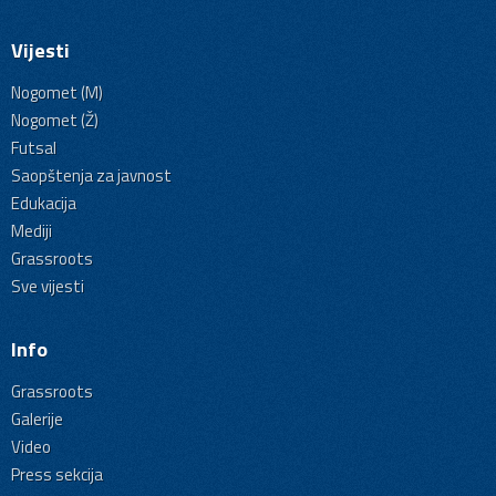
Vijesti
Nogomet (M)
Nogomet (Ž)
Futsal
Saopštenja za javnost
Edukacija
Mediji
Grassroots
Sve vijesti
Info
Grassroots
Galerije
Video
Press sekcija