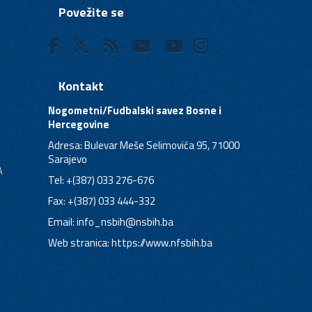
Povežite se
Kontakt
Nogometni/Fudbalski savez Bosne i
Hercegovine
Adresa: Bulevar Meše Selimovića 95, 71000
Sarajevo
A
Tel: +(387) 033 276-676
Fax: +(387) 033 444-332
Email:
info_nsbih@nsbih.ba
Web stranica: https://www.nfsbih.ba