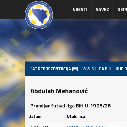
VIJESTI
SAVEZ
REP
"A" REPREZENTACIJA (M)
WWIN LIGA BIH
KUP B
Abdulah Mehanović
Premijer futsal liga BiH U-19 25/26
Datum
Utakmica