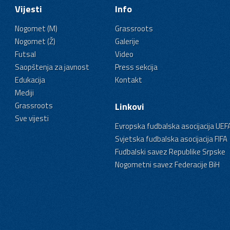
Vijesti
Info
Nogomet (M)
Grassroots
Nogomet (Ž)
Galerije
Futsal
Video
Saopštenja za javnost
Press sekcija
Edukacija
Kontakt
Mediji
Grassroots
Linkovi
Sve vijesti
Evropska fudbalska asocijacija UEF
Svjetska fudbalska asocijacija FIFA
Fudbalski savez Republike Srpske
Nogometni savez Federacije BiH