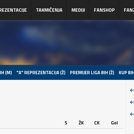
REZENTACIJE
TAKMIČENJA
MEDIJI
FANSHOP
FAN
IH (M)
"A" REPREZENTACIJA (Ž)
PREMIJER LIGA BIH (Ž)
KUP BIH
S
ŽK
CK
Gol