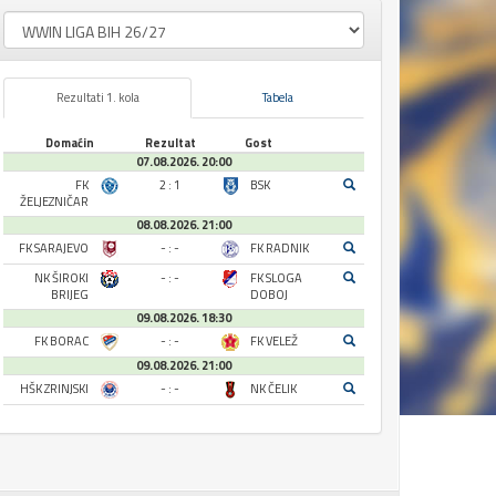
Rezultati 1. kola
Tabela
Domaćin
Rezultat
Gost
07.08.2026. 20:00
FK
2 : 1
BSK
ŽELJEZNIČAR
08.08.2026. 21:00
FK SARAJEVO
- : -
FK RADNIK
NK ŠIROKI
- : -
FK SLOGA
BRIJEG
DOBOJ
09.08.2026. 18:30
FK BORAC
- : -
FK VELEŽ
09.08.2026. 21:00
HŠK ZRINJSKI
- : -
NK ČELIK