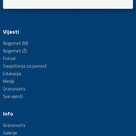
Vijesti
Nogomet (M)
Nogomet (Ž)
Futsal
Saopštenja za javnost
Edukacija
Mediji
Grassroots
Sve vijesti
Info
Grassroots
Galerije