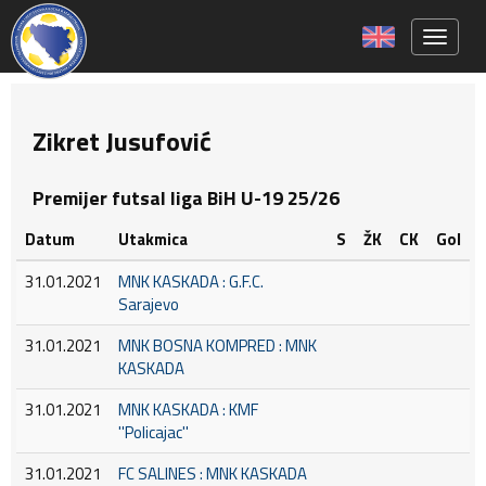
Toggle 
Zikret Jusufović
Premijer futsal liga BiH U-19 25/26
Datum
Utakmica
S
ŽK
CK
Gol
31.01.2021
MNK KASKADA : G.F.C.
Sarajevo
31.01.2021
MNK BOSNA KOMPRED : MNK
KASKADA
31.01.2021
MNK KASKADA : KMF
''Policajac''
31.01.2021
FC SALINES : MNK KASKADA