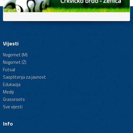
Vijesti
Nogomet (M)
Nogomet (Ž)
Futsal
Saopštenja za javnost
Edukacija
Mediji
Grassroots
Sve vijesti
Info