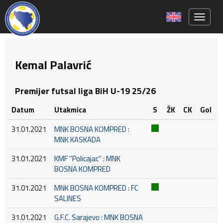
Toggle 
Kemal Palavrić
Premijer futsal liga BiH U-19 25/26
Datum
Utakmica
S
ŽK
CK
Gol
31.01.2021
MNK BOSNA KOMPRED :
MNK KASKADA
31.01.2021
KMF ''Policajac'' : MNK
BOSNA KOMPRED
31.01.2021
MNK BOSNA KOMPRED : FC
SALINES
31.01.2021
G.F.C. Sarajevo : MNK BOSNA