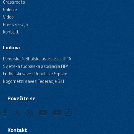
Grassroots
Galerije
Video
Press sekcija
Kontakt
Linkovi
Evropska fudbalska asocijacija UEFA
Svjetska fudbalska asocijacija FIFA
Fudbalski savez Republike Srpske
Nogometni savez Federacije BiH
Povežite se
Kontakt