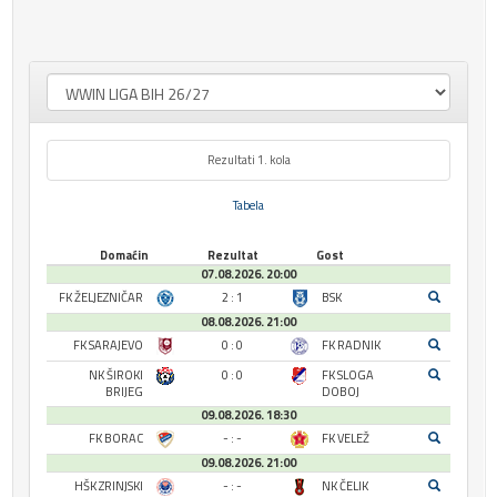
Rezultati 1. kola
Tabela
Domaćin
Rezultat
Gost
07.08.2026. 20:00
FK ŽELJEZNIČAR
2 : 1
BSK
08.08.2026. 21:00
FK SARAJEVO
0 : 0
FK RADNIK
NK ŠIROKI
0 : 0
FK SLOGA
BRIJEG
DOBOJ
09.08.2026. 18:30
FK BORAC
- : -
FK VELEŽ
09.08.2026. 21:00
HŠK ZRINJSKI
- : -
NK ČELIK