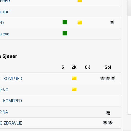
MPRED
ajac''
ED
ajevo
a Sjever
S
ŽK
CK
Gol
A - KOMPRED
JEVO
A - KOMPRED
RINA
KO ZDRAVLJE