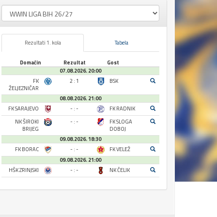
Rezultati 1. kola
Tabela
Domaćin
Rezultat
Gost
07.08.2026. 20:00
FK
2 : 1
BSK
ŽELJEZNIČAR
08.08.2026. 21:00
FK SARAJEVO
- : -
FK RADNIK
NK ŠIROKI
- : -
FK SLOGA
BRIJEG
DOBOJ
09.08.2026. 18:30
FK BORAC
- : -
FK VELEŽ
09.08.2026. 21:00
HŠK ZRINJSKI
- : -
NK ČELIK