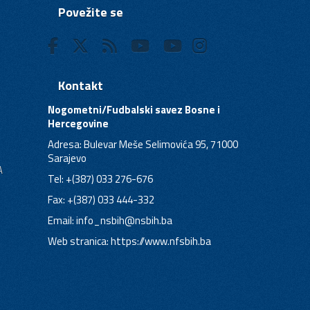
Povežite se
Kontakt
Nogometni/Fudbalski savez Bosne i
Hercegovine
Adresa: Bulevar Meše Selimovića 95, 71000
Sarajevo
A
Tel: +(387) 033 276-676
Fax: +(387) 033 444-332
Email:
info_nsbih@nsbih.ba
Web stranica: https://www.nfsbih.ba