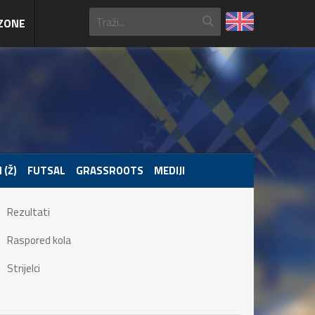
ZONE
 (Ž)
FUTSAL
GRASSROOTS
MEDIJI
Rezultati
Raspored kola
Strijelci