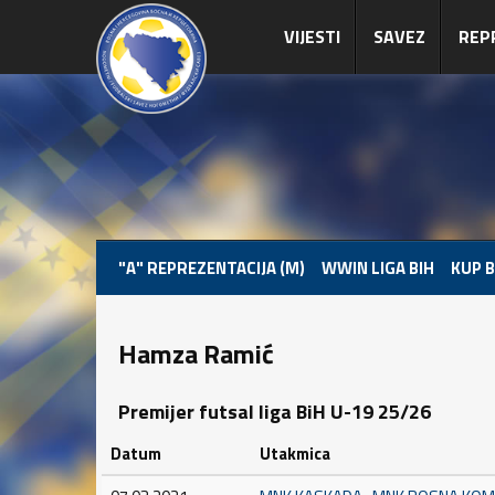
VIJESTI
SAVEZ
REP
"A" REPREZENTACIJA (M)
WWIN LIGA BIH
KUP B
Hamza Ramić
Premijer futsal liga BiH U-19 25/26
Datum
Utakmica