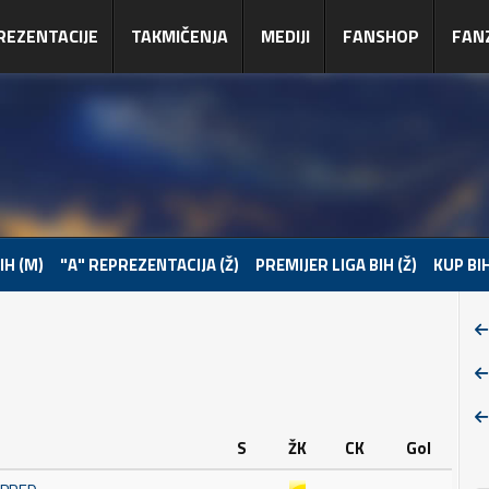
REZENTACIJE
TAKMIČENJA
MEDIJI
FANSHOP
FAN
IH (M)
"A" REPREZENTACIJA (Ž)
PREMIJER LIGA BIH (Ž)
KUP BIH
S
ŽK
CK
Gol