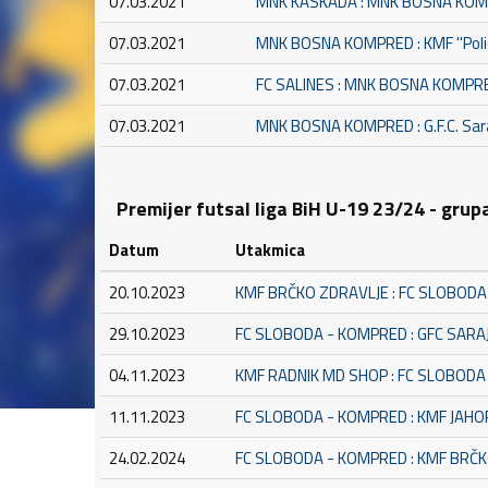
07.03.2021
MNK KASKADA : MNK BOSNA KO
07.03.2021
MNK BOSNA KOMPRED : KMF ''Polic
07.03.2021
FC SALINES : MNK BOSNA KOMPR
07.03.2021
MNK BOSNA KOMPRED : G.F.C. Sar
Premijer futsal liga BiH U-19 23/24 - grup
Datum
Utakmica
20.10.2023
KMF BRČKO ZDRAVLJE : FC SLOBOD
29.10.2023
FC SLOBODA - KOMPRED : GFC SARA
04.11.2023
KMF RADNIK MD SHOP : FC SLOBOD
11.11.2023
FC SLOBODA - KOMPRED : KMF JAHO
24.02.2024
FC SLOBODA - KOMPRED : KMF BRČ