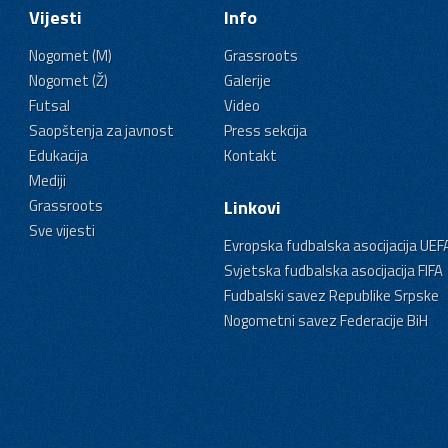
Vijesti
Info
Nogomet (M)
Grassroots
Nogomet (Ž)
Galerije
Futsal
Video
Saopštenja za javnost
Press sekcija
Edukacija
Kontakt
Mediji
Grassroots
Linkovi
Sve vijesti
Evropska fudbalska asocijacija UEF
Svjetska fudbalska asocijacija FIFA
Fudbalski savez Republike Srpske
Nogometni savez Federacije BiH