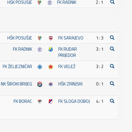
HŠK POSUŠJE
FK RADNIK
2 : 1
HŠK POSUŠJE
FK SARAJEVO
1 : 3
FK RADNIK
FK RUDAR
3 : 1
PRIJEDOR
FK ŽELJEZNIČAR
FK VELEŽ
3 : 2
NK ŠIROKI BRIJEG
HŠK ZRINJSKI
0 : 1
FK BORAC
FK SLOGA DOBOJ
4 : 1