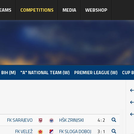
EAMS
COMPETITIONS
MEDIA
WEBSHOP
 BIH (M)
"A" NATIONAL TEAM (W)
PREMIER LEAGUE (W)
CUP B
FK SARAJEVO
HŠK ZRINJSKI
4 : 2
FK VELEŽ
FK SLOGA DOBOJ
3 : 1