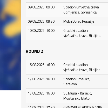
09.08.2025 09:00
Stadion umjetna trava
Gomjenica, Gomjenica
09.08.2025 09:30
Mokri Dolac, Posušje
10.08.2025 13:00
Gradski stadion-
vještačka trava, Bijeljina
ROUND 2
16.08.2025 16:00
Gradski stadion-
vještačka trava, Bijeljina
17.08.2025 16:00
Stadion Grbavica,
Sarajevo
13.08.2025 16:00
SC Musa - Karačić,
Mostarsko Blato
17.08.2025 17:30
GRADSKI STADION BANJA