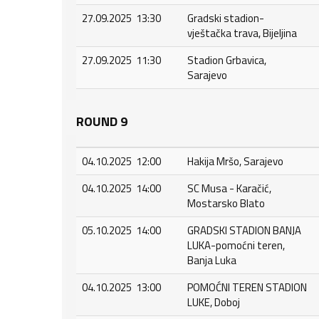
27.09.2025 13:30
Gradski stadion-
vještačka trava, Bijeljina
27.09.2025 11:30
Stadion Grbavica,
Sarajevo
ROUND 9
04.10.2025 12:00
Hakija Mršo, Sarajevo
04.10.2025 14:00
SC Musa - Karačić,
Mostarsko Blato
05.10.2025 14:00
GRADSKI STADION BANJA
LUKA-pomoćni teren,
Banja Luka
04.10.2025 13:00
POMOĆNI TEREN STADION
LUKE, Doboj