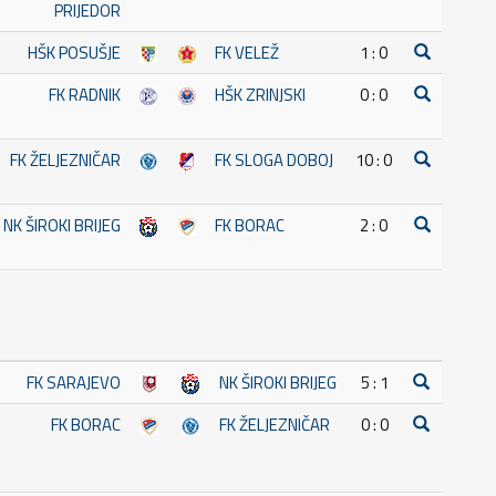
PRIJEDOR
HŠK POSUŠJE
FK VELEŽ
1 : 0
FK RADNIK
HŠK ZRINJSKI
0 : 0
FK ŽELJEZNIČAR
FK SLOGA DOBOJ
10 : 0
NK ŠIROKI BRIJEG
FK BORAC
2 : 0
FK SARAJEVO
NK ŠIROKI BRIJEG
5 : 1
FK BORAC
FK ŽELJEZNIČAR
0 : 0