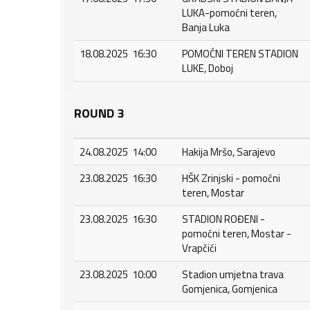
LUKA-pomoćni teren,
Banja Luka
18.08.2025 16:30
POMOĆNI TEREN STADION
LUKE, Doboj
ROUND 3
24.08.2025 14:00
Hakija Mršo, Sarajevo
23.08.2025 16:30
HŠK Zrinjski - pomoćni
teren, Mostar
23.08.2025 16:30
STADION ROĐENI -
pomoćni teren, Mostar -
Vrapčići
23.08.2025 10:00
Stadion umjetna trava
Gomjenica, Gomjenica