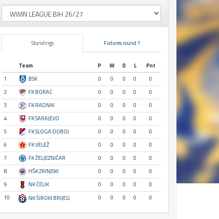
Standings
Fixtures round 1
Team
P
W
D
L
Pnt
1
BSK
0
0
0
0
0
2
FK BORAC
0
0
0
0
0
3
FK RADNIK
0
0
0
0
0
4
FK SARAJEVO
0
0
0
0
0
5
FK SLOGA DOBOJ
0
0
0
0
0
6
FK VELEŽ
0
0
0
0
0
7
FK ŽELJEZNIČAR
0
0
0
0
0
8
HŠK ZRINJSKI
0
0
0
0
0
9
NK ČELIK
0
0
0
0
0
10
0
0
0
0
0
NK ŠIROKI BRIJEG