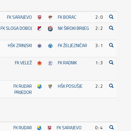
FK SARAJEVO
FK BORAC
2 : 0
FK SLOGA DOBOJ
NK ŠIROKI BRIJEG
2 : 2
HŠK ZRINJSKI
FK ŽELJEZNIČAR
3 : 1
FK VELEŽ
FK RADNIK
1 : 3
FK RUDAR
HŠK POSUŠJE
2 : 2
PRIJEDOR
FK RUDAR
FK SARAJEVO
0 : 4