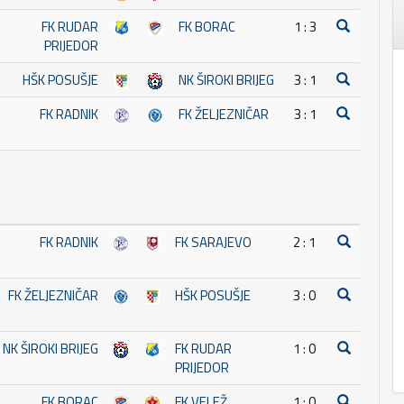
FK RUDAR
FK BORAC
1 : 3
PRIJEDOR
HŠK POSUŠJE
NK ŠIROKI BRIJEG
3 : 1
FK RADNIK
FK ŽELJEZNIČAR
3 : 1
FK RADNIK
FK SARAJEVO
2 : 1
FK ŽELJEZNIČAR
HŠK POSUŠJE
3 : 0
NK ŠIROKI BRIJEG
FK RUDAR
1 : 0
PRIJEDOR
FK BORAC
FK VELEŽ
1 : 0