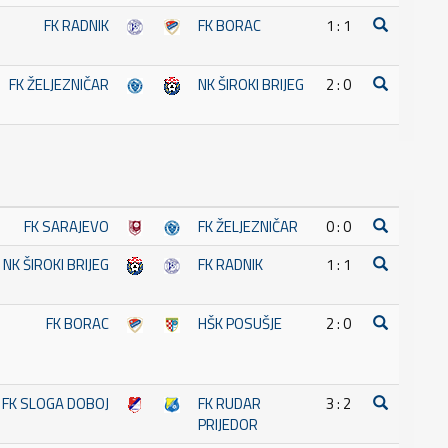
FK RADNIK
FK BORAC
1 : 1
FK ŽELJEZNIČAR
NK ŠIROKI BRIJEG
2 : 0
FK SARAJEVO
FK ŽELJEZNIČAR
0 : 0
NK ŠIROKI BRIJEG
FK RADNIK
1 : 1
FK BORAC
HŠK POSUŠJE
2 : 0
FK SLOGA DOBOJ
FK RUDAR
3 : 2
PRIJEDOR