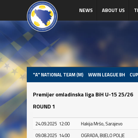
NEWS
ABOUT US
T
"A" NATIONAL TEAM (M)
WWIN LEAGUE BH
CUP
Premijer omladinska liga BiH U-15 25/26
ROUND 1
24.09.2025 12:00
Hakija Mršo, Sarajevo
09.08.2025 14:00
OGRADA, BIJELO POLJE