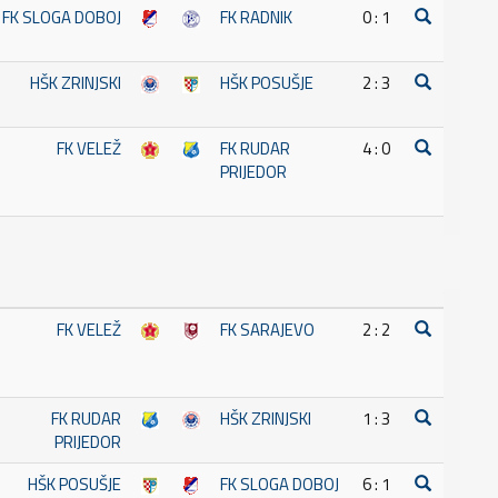
FK SLOGA DOBOJ
FK RADNIK
0 : 1
HŠK ZRINJSKI
HŠK POSUŠJE
2 : 3
FK VELEŽ
FK RUDAR
4 : 0
PRIJEDOR
FK VELEŽ
FK SARAJEVO
2 : 2
FK RUDAR
HŠK ZRINJSKI
1 : 3
PRIJEDOR
HŠK POSUŠJE
FK SLOGA DOBOJ
6 : 1