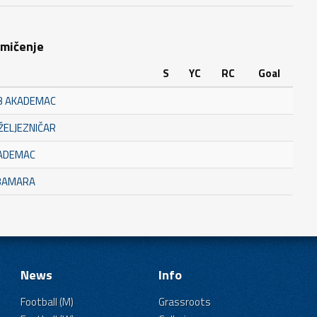
kmičenje
S
YC
RC
Goal
UB AKADEMAC
ŽELJEZNIČAR
KADEMAC
UBAMARA
News
Info
Football (M)
Grassroots