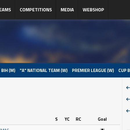
EAMS
COMPETITIONS
MEDIA
WEBSHOP
 BIH (M)
"A" NATIONAL TEAM (W)
PREMIER LEAGUE (W)
CUP B
S
YC
RC
Goal