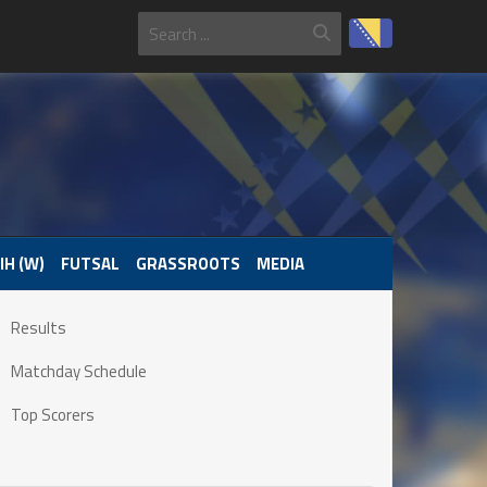
IH (W)
FUTSAL
GRASSROOTS
MEDIA
Results
Matchday Schedule
Top Scorers