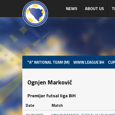
NEWS
ABOUT US
T
"A" NATIONAL TEAM (M)
WWIN LEAGUE BH
CUP
Ognjen Marković
Premijer futsal liga BiH
Date
Match