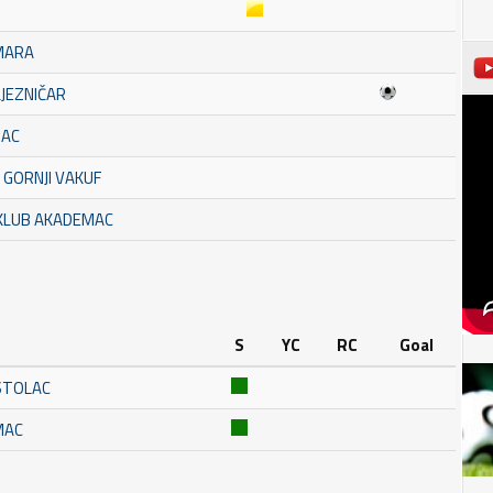
MARA
LJEZNIČAR
MAC
 GORNJI VAKUF
 KLUB AKADEMAC
S
YC
RC
Goal
STOLAC
MAC