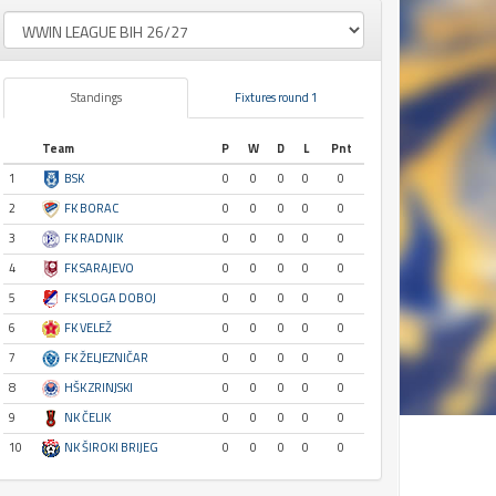
Standings
Fixtures round 1
Team
P
W
D
L
Pnt
1
BSK
0
0
0
0
0
2
FK BORAC
0
0
0
0
0
3
FK RADNIK
0
0
0
0
0
4
FK SARAJEVO
0
0
0
0
0
5
FK SLOGA DOBOJ
0
0
0
0
0
6
FK VELEŽ
0
0
0
0
0
7
FK ŽELJEZNIČAR
0
0
0
0
0
8
HŠK ZRINJSKI
0
0
0
0
0
9
NK ČELIK
0
0
0
0
0
10
NK ŠIROKI BRIJEG
0
0
0
0
0