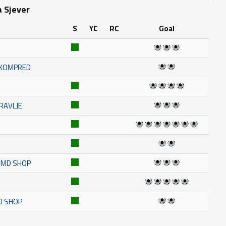
a Sjever
S
YC
RC
Goal
- KOMPRED
RAVLJE
K MD SHOP
D SHOP