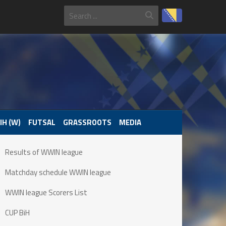
IH (W)
FUTSAL
GRASSROOTS
MEDIA
Results of WWIN league
Matchday schedule WWIN league
WWIN league Scorers List
CUP BiH