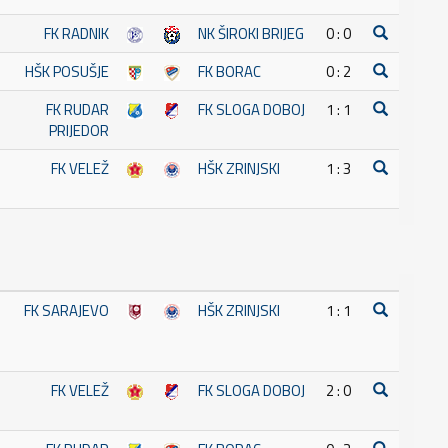
FK RADNIK
NK ŠIROKI BRIJEG
0 : 0
HŠK POSUŠJE
FK BORAC
0 : 2
FK RUDAR
FK SLOGA DOBOJ
1 : 1
PRIJEDOR
FK VELEŽ
HŠK ZRINJSKI
1 : 3
FK SARAJEVO
HŠK ZRINJSKI
1 : 1
FK VELEŽ
FK SLOGA DOBOJ
2 : 0