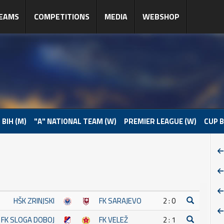
EAMS
COMPETITIONS
MEDIA
WEBSHOP
 BIH (M)
"A" NATIONAL TEAM (W)
PREMIER LEAGUE (W)
CUP B
HŠK ZRINJSKI
FK SARAJEVO
2 : 0
FK SLOGA DOBOJ
FK VELEŽ
2 : 1