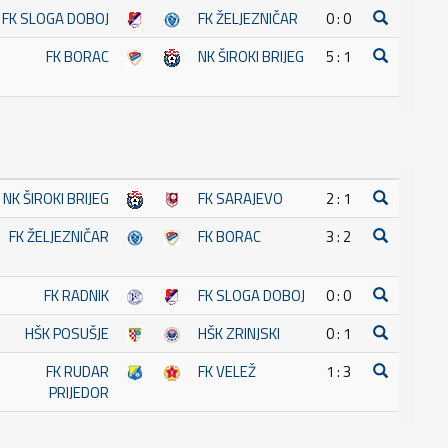
FK SLOGA DOBOJ
FK ŽELJEZNIČAR
0 : 0
FK BORAC
NK ŠIROKI BRIJEG
5 : 1
NK ŠIROKI BRIJEG
FK SARAJEVO
2 : 1
FK ŽELJEZNIČAR
FK BORAC
3 : 2
FK RADNIK
FK SLOGA DOBOJ
0 : 0
HŠK POSUŠJE
HŠK ZRINJSKI
0 : 1
FK RUDAR
FK VELEŽ
1 : 3
PRIJEDOR