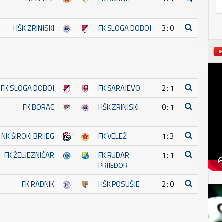
HŠK ZRINJSKI
FK SLOGA DOBOJ
3 : 0
FK SLOGA DOBOJ
FK SARAJEVO
2 : 1
FK BORAC
HŠK ZRINJSKI
0 : 1
NK ŠIROKI BRIJEG
FK VELEŽ
1 : 3
FK ŽELJEZNIČAR
FK RUDAR
1 : 1
PRIJEDOR
FK RADNIK
HŠK POSUŠJE
2 : 0