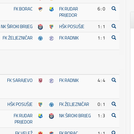
FK BORAC
FK RUDAR
6 : 0
PRIJEDOR
NK ŠIROKI BRIJEG
HŠK POSUŠJE
1 : 1
FK ŽELJEZNIČAR
FK RADNIK
1 : 1
FK SARAJEVO
FK RADNIK
4 : 4
HŠK POSUŠJE
FK ŽELJEZNIČAR
0 : 1
FK RUDAR
NK ŠIROKI BRIJEG
1 : 3
PRIJEDOR
FK VELEŽ
FK BORAC
1 : 1