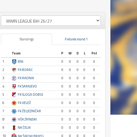
Standings
Fixtures round 1
Team
P
W
D
L
Pnt
1
BSK
0
0
0
0
0
2
FK BORAC
0
0
0
0
0
3
FK RADNIK
0
0
0
0
0
4
FK SARAJEVO
0
0
0
0
0
5
FK SLOGA DOBOJ
0
0
0
0
0
6
FK VELEŽ
0
0
0
0
0
7
FK ŽELJEZNIČAR
0
0
0
0
0
8
HŠK ZRINJSKI
0
0
0
0
0
9
NK ČELIK
0
0
0
0
0
10
0
0
0
0
0
NK ŠIROKI BRIJEG