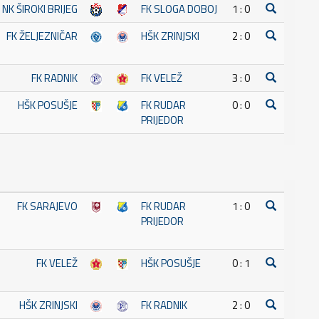
NK ŠIROKI BRIJEG
FK SLOGA DOBOJ
1 : 0
FK ŽELJEZNIČAR
HŠK ZRINJSKI
2 : 0
FK RADNIK
FK VELEŽ
3 : 0
HŠK POSUŠJE
FK RUDAR
0 : 0
PRIJEDOR
FK SARAJEVO
FK RUDAR
1 : 0
PRIJEDOR
FK VELEŽ
HŠK POSUŠJE
0 : 1
HŠK ZRINJSKI
FK RADNIK
2 : 0