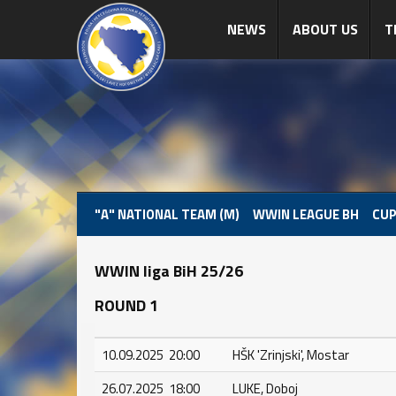
NEWS
ABOUT US
T
"A" NATIONAL TEAM (M)
WWIN LEAGUE BH
CUP
WWIN liga BiH 25/26
ROUND 1
10.09.2025 20:00
HŠK 'Zrinjski', Mostar
26.07.2025 18:00
LUKE, Doboj