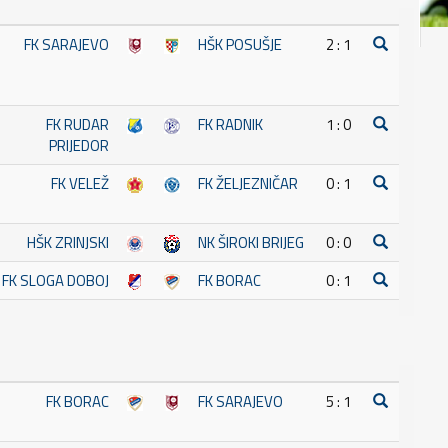
FK SARAJEVO
HŠK POSUŠJE
2 : 1
FK RUDAR
FK RADNIK
1 : 0
PRIJEDOR
FK VELEŽ
FK ŽELJEZNIČAR
0 : 1
HŠK ZRINJSKI
NK ŠIROKI BRIJEG
0 : 0
FK SLOGA DOBOJ
FK BORAC
0 : 1
FK BORAC
FK SARAJEVO
5 : 1