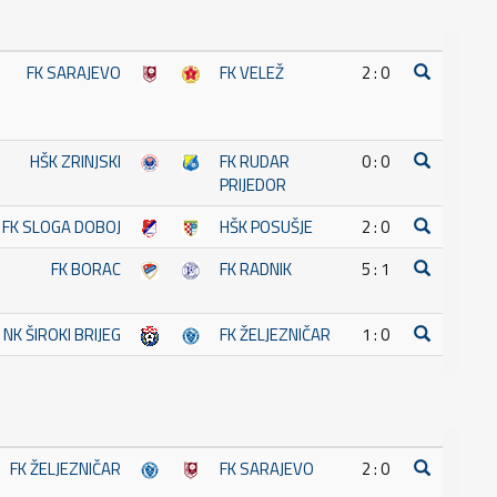
FK SARAJEVO
FK VELEŽ
2 : 0
HŠK ZRINJSKI
FK RUDAR
0 : 0
PRIJEDOR
FK SLOGA DOBOJ
HŠK POSUŠJE
2 : 0
FK BORAC
FK RADNIK
5 : 1
NK ŠIROKI BRIJEG
FK ŽELJEZNIČAR
1 : 0
FK ŽELJEZNIČAR
FK SARAJEVO
2 : 0