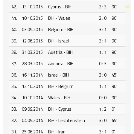
42.
13.10.2015
Cyprus - BIH
2 : 3
90'
41.
10.10.2015
BiH - Wales
2 : 0
90'
40.
03.09.2015
Belgium - BIH
3 : 1
90'
39.
12.06.2015
BiH - Israel
3 : 1
90'
38.
31.03.2015
Austria - BIH
1 : 1
90'
37.
28.03.2015
Andorra - BIH
0 : 3
90'
36.
16.11.2014
Israel - BIH
3 : 0
45'
35.
13.10.2014
BiH - Belgium
1 : 1
90'
34.
10.10.2014
Wales - BIH
0 : 0
90'
33.
09.09.2014
BiH - Cyprus
1 : 2
0'
32.
04.09.2014
BiH - Liechtenstein
3 : 0
45'
31.
25.06.2014
BiH - Iran
3 : 1
0'