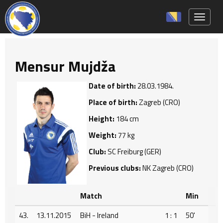
Toggle 
Mensur Mujdža
Date of birth:
28.03.1984.
Place of birth:
Zagreb (CRO)
Height:
184 cm
Weight:
77 kg
Club:
SC Freiburg (GER)
Previous clubs:
NK Zagreb (CRO)
Match
Min
43.
13.11.2015
BiH - Ireland
1 : 1
50'