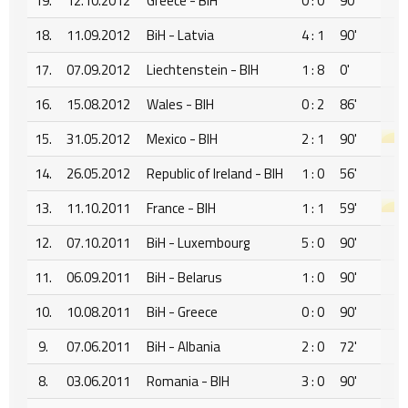
19.
12.10.2012
Greece - BIH
0 : 0
90'
18.
11.09.2012
BiH - Latvia
4 : 1
90'
17.
07.09.2012
Liechtenstein - BIH
1 : 8
0'
16.
15.08.2012
Wales - BIH
0 : 2
86'
15.
31.05.2012
Mexico - BIH
2 : 1
90'
14.
26.05.2012
Republic of Ireland - BIH
1 : 0
56'
13.
11.10.2011
France - BIH
1 : 1
59'
12.
07.10.2011
BiH - Luxembourg
5 : 0
90'
11.
06.09.2011
BiH - Belarus
1 : 0
90'
10.
10.08.2011
BiH - Greece
0 : 0
90'
9.
07.06.2011
BiH - Albania
2 : 0
72'
8.
03.06.2011
Romania - BIH
3 : 0
90'