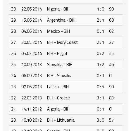
30.
22.06.2014
Nigeria - BIH
1 : 0
90'
29.
15.06.2014
Argentina - BIH
2 : 1
68'
28.
04.06.2014
Mexico - BIH
0 : 1
62'
27.
30.05.2014
BiH - Ivory Coast
2 : 1
27'
26.
05.03.2014
BiH - Egypt
0 : 2
45'
25.
10.09.2013
Slovakia - BIH
1 : 2
46'
24.
06.09.2013
BiH - Slovakia
0 : 1
0'
23.
07.06.2013
Latvia - BIH
0 : 5
90'
22.
22.03.2013
BiH - Greece
3 : 1
83'
21.
14.11.2012
Algeria - BIH
0 : 1
0'
20.
16.10.2012
BiH - Lithuania
3 : 0
57'