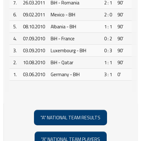
7.
26.03.2011
BiH - Romania
2 : 1
90'
6.
09.02.2011
Mexico - BIH
2 : 0
90'
5.
08.10.2010
Albania - BIH
1 : 1
90'
4.
07.09.2010
BiH - France
0 : 2
90'
3.
03.09.2010
Luxembourg - BIH
0 : 3
90'
2.
10.08.2010
BiH - Qatar
1 : 1
90'
1.
03.06.2010
Germany - BIH
3 : 1
0'
"A" NATIONAL TEAM RESULTS
"A" NATIONAL TEAM PLAYERS