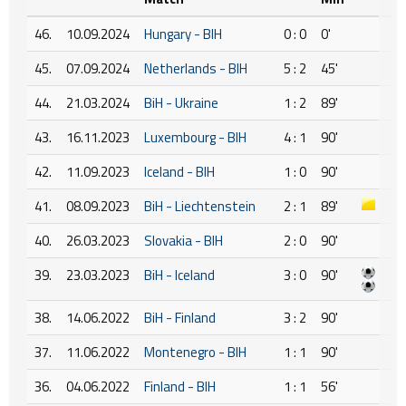
46.
10.09.2024
Hungary - BIH
0 : 0
0'
45.
07.09.2024
Netherlands - BIH
5 : 2
45'
44.
21.03.2024
BiH - Ukraine
1 : 2
89'
43.
16.11.2023
Luxembourg - BIH
4 : 1
90'
42.
11.09.2023
Iceland - BIH
1 : 0
90'
41.
08.09.2023
BiH - Liechtenstein
2 : 1
89'
40.
26.03.2023
Slovakia - BIH
2 : 0
90'
39.
23.03.2023
BiH - Iceland
3 : 0
90'
38.
14.06.2022
BiH - Finland
3 : 2
90'
37.
11.06.2022
Montenegro - BIH
1 : 1
90'
36.
04.06.2022
Finland - BIH
1 : 1
56'