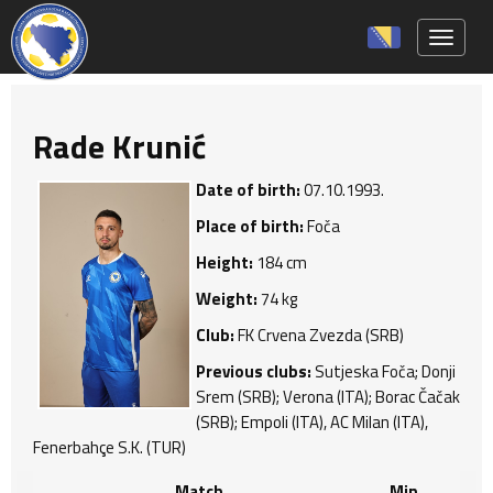
Toggle 
Rade Krunić
Date of birth:
07.10.1993.
Place of birth:
Foča
Height:
184 cm
Weight:
74 kg
Club:
FK Crvena Zvezda (SRB)
Previous clubs:
Sutjeska Foča; Donji
Srem (SRB); Verona (ITA); Borac Čačak
(SRB); Empoli (ITA), AC Milan (ITA),
Fenerbahçe S.K. (TUR)
Match
Min