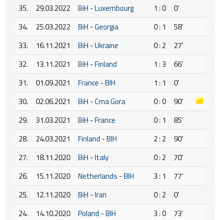
35.
29.03.2022
BiH - Luxembourg
1 : 0
0'
34.
25.03.2022
BiH - Georgia
0 : 1
58'
33.
16.11.2021
BiH - Ukraine
0 : 2
27'
32.
13.11.2021
BiH - Finland
1 : 3
66'
31.
01.09.2021
France - BIH
1 : 1
0'
30.
02.06.2021
BiH - Crna Gora
0 : 0
90'
29.
31.03.2021
BiH - France
0 : 1
85'
28.
24.03.2021
Finland - BIH
2 : 2
90'
27.
18.11.2020
BiH - Italy
0 : 2
70'
26.
15.11.2020
Netherlands - BIH
3 : 1
77'
25.
12.11.2020
BiH - Iran
0 : 2
0'
24.
14.10.2020
Poland - BIH
3 : 0
73'