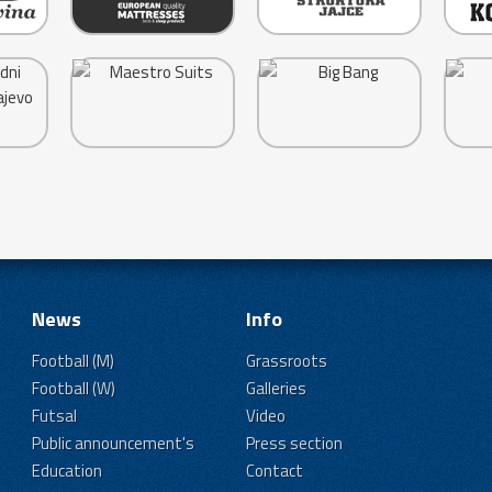
News
Info
Football (M)
Grassroots
Football (W)
Galleries
Futsal
Video
Public announcement's
Press section
Education
Contact