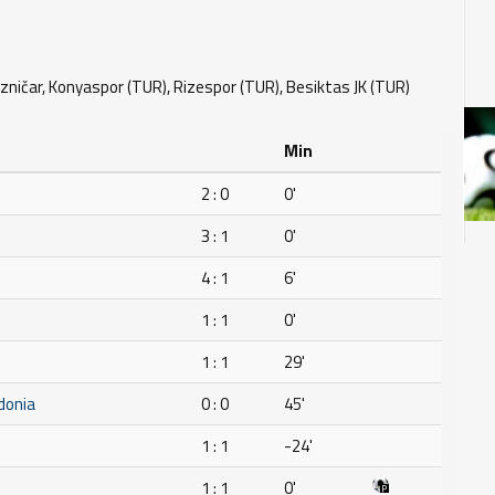
ezničar, Konyaspor (TUR), Rizespor (TUR), Besiktas JK (TUR)
Min
2 : 0
0'
3 : 1
0'
H
4 : 1
6'
1 : 1
0'
1 : 1
29'
donia
0 : 0
45'
1 : 1
-24'
1 : 1
0'