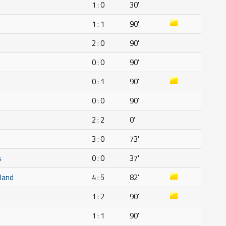
1 : 0
30'
1 : 1
90'
2 : 0
90'
0 : 0
90'
0 : 1
90'
0 : 0
90'
2 : 2
0'
3 : 0
73'
s
0 : 0
37'
eland
4 : 5
82'
1 : 2
90'
1 : 1
90'