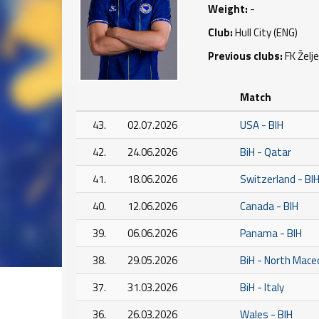
Weight:
-
Club:
Hull City (ENG)
Previous clubs:
FK Želj
Match
43.
02.07.2026
USA - BIH
42.
24.06.2026
BiH - Qatar
41.
18.06.2026
Switzerland - BI
40.
12.06.2026
Canada - BIH
39.
06.06.2026
Panama - BIH
38.
29.05.2026
BiH - North Mace
37.
31.03.2026
BiH - Italy
36.
26.03.2026
Wales - BIH