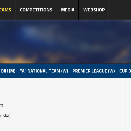
EAMS
COMPETITIONS
MEDIA
WEBSHOP
 BIH (M)
"A" NATIONAL TEAM (W)
PREMIER LEAGUE (W)
CUP B
97.
nska)