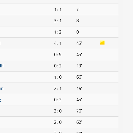
1 : 1
7'
3 : 1
8'
1 : 2
0'
H
4 : 1
45'
0 : 5
45'
IH
0 : 2
13'
1 : 0
66'
in
2 : 1
14'
g
0 : 2
45'
3 : 0
70'
2 : 0
62'