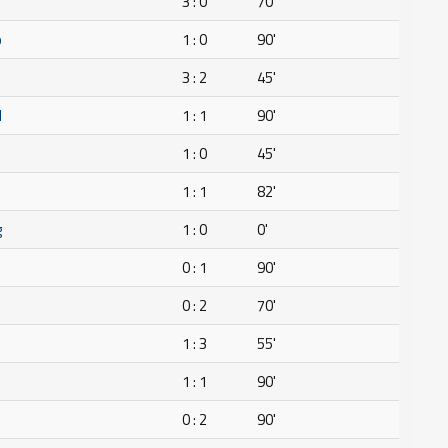
3 : 0
70'
o
1 : 0
90'
3 : 2
45'
H
1 : 1
90'
1 : 0
45'
1 : 1
82'
g
1 : 0
0'
0 : 1
90'
0 : 2
70'
1 : 3
55'
1 : 1
90'
H
0 : 2
90'