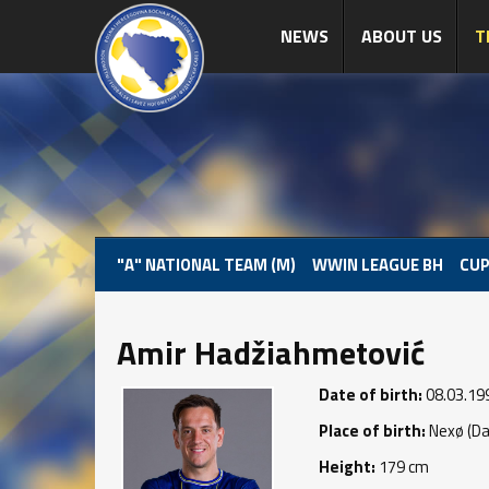
NEWS
ABOUT US
T
"A" NATIONAL TEAM (M)
WWIN LEAGUE BH
CUP
Amir Hadžiahmetović
Date of birth:
08.03.19
Place of birth:
Nexø (Da
Height:
179 cm