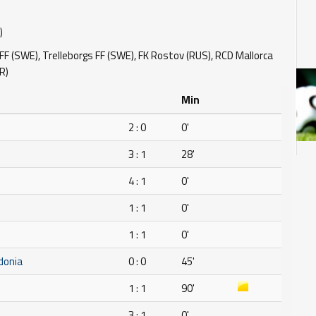
)
F (SWE), Trelleborgs FF (SWE), FK Rostov (RUS), RCD Mallorca
R)
Min
2 : 0
0'
3 : 1
28'
H
4 : 1
0'
1 : 1
0'
1 : 1
0'
donia
0 : 0
45'
1 : 1
90'
3 : 1
0'