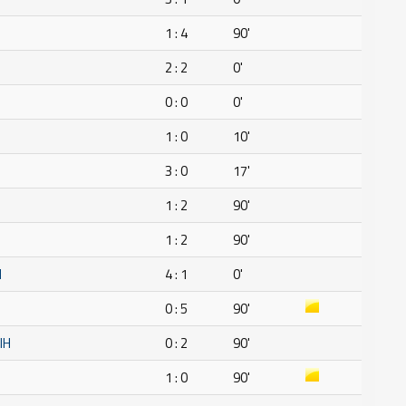
1 : 4
90'
2 : 2
0'
0 : 0
0'
1 : 0
10'
3 : 0
17'
1 : 2
90'
1 : 2
90'
H
4 : 1
0'
0 : 5
90'
IH
0 : 2
90'
1 : 0
90'