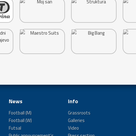
News
Info
Football (M)
Grassroots
Football (W)
Galleries
Futsal
Video
Public announcement's
Press section