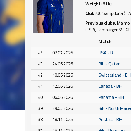
Weight:
81 kg
Club:
UC Sampdoria (ITA
Previous clubs:
Malmö F
(ESP), Hamburger SV (GE
Match
44.
02.07.2026
USA - BIH
43.
24.06.2026
BiH - Qatar
42.
18.06.2026
Switzerland - BI
41.
12.06.2026
Canada - BIH
40.
06.06.2026
Panama - BIH
39.
29.05.2026
BiH - North Mace
38.
18.11.2025
Austria - BIH
37.
15.11.2025
BiH - Romania