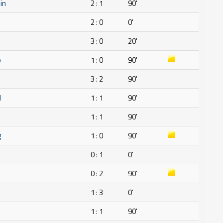
in
2 : 1
90'
2 : 0
0'
3 : 0
20'
o
1 : 0
90'
3 : 2
90'
H
1 : 1
90'
1 : 1
90'
g
1 : 0
90'
0 : 1
0'
0 : 2
90'
1 : 3
0'
1 : 1
90'