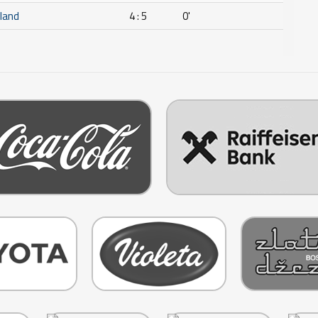
eland
4 : 5
0'