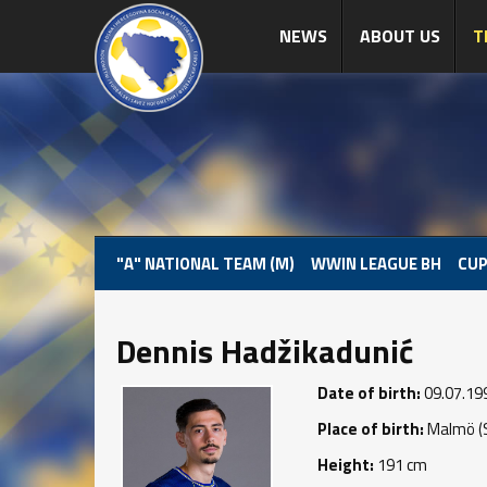
NEWS
ABOUT US
T
"A" NATIONAL TEAM (M)
WWIN LEAGUE BH
CUP
Dennis Hadžikadunić
Date of birth:
09.07.19
Place of birth:
Malmö (
Height:
191 cm