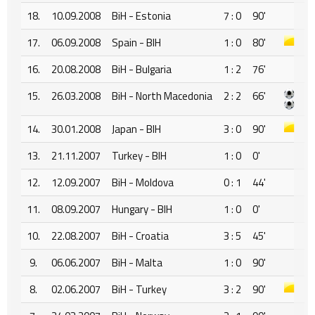
18.
10.09.2008
BiH - Estonia
7 : 0
90'
17.
06.09.2008
Spain - BIH
1 : 0
80'
16.
20.08.2008
BiH - Bulgaria
1 : 2
76'
15.
26.03.2008
BiH - North Macedonia
2 : 2
66'
14.
30.01.2008
Japan - BIH
3 : 0
90'
13.
21.11.2007
Turkey - BIH
1 : 0
0'
12.
12.09.2007
BiH - Moldova
0 : 1
44'
11.
08.09.2007
Hungary - BIH
1 : 0
0'
10.
22.08.2007
BiH - Croatia
3 : 5
45'
9.
06.06.2007
BiH - Malta
1 : 0
90'
8.
02.06.2007
BiH - Turkey
3 : 2
90'