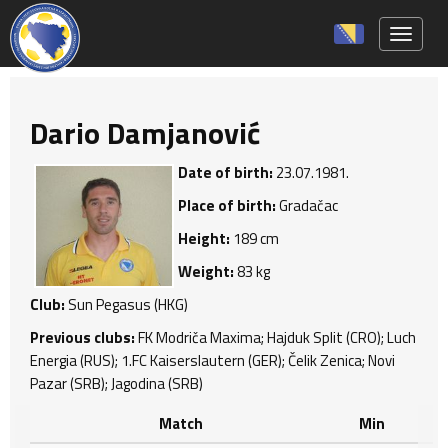
Toggle 
Dario Damjanović
Date of birth:
23.07.1981.
Place of birth:
Gradačac
Height:
189 cm
Weight:
83 kg
Club:
Sun Pegasus (HKG)
Previous clubs:
FK Modriča Maxima; Hajduk Split (CRO); Luch
Energia (RUS); 1.FC Kaiserslautern (GER); Čelik Zenica; Novi
Pazar (SRB); Jagodina (SRB)
Match
Min