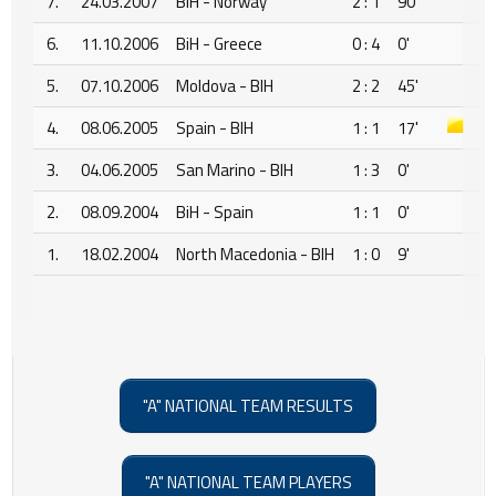
7.
24.03.2007
BiH - Norway
2 : 1
90'
6.
11.10.2006
BiH - Greece
0 : 4
0'
5.
07.10.2006
Moldova - BIH
2 : 2
45'
4.
08.06.2005
Spain - BIH
1 : 1
17'
3.
04.06.2005
San Marino - BIH
1 : 3
0'
2.
08.09.2004
BiH - Spain
1 : 1
0'
1.
18.02.2004
North Macedonia - BIH
1 : 0
9'
"A" NATIONAL TEAM RESULTS
"A" NATIONAL TEAM PLAYERS