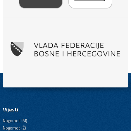
Vijesti
Nogomet (M)
Nogomet (Ž)