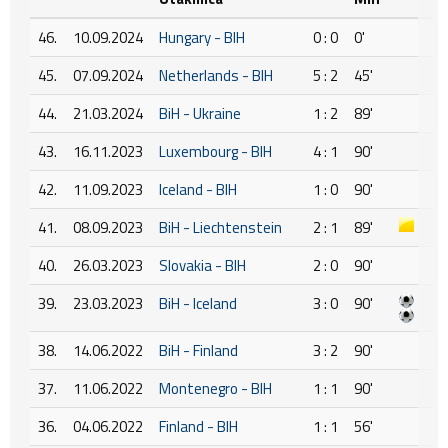
46.
10.09.2024
Hungary - BIH
0 : 0
0'
45.
07.09.2024
Netherlands - BIH
5 : 2
45'
44.
21.03.2024
BiH - Ukraine
1 : 2
89'
43.
16.11.2023
Luxembourg - BIH
4 : 1
90'
42.
11.09.2023
Iceland - BIH
1 : 0
90'
41.
08.09.2023
BiH - Liechtenstein
2 : 1
89'
40.
26.03.2023
Slovakia - BIH
2 : 0
90'
39.
23.03.2023
BiH - Iceland
3 : 0
90'
38.
14.06.2022
BiH - Finland
3 : 2
90'
37.
11.06.2022
Montenegro - BIH
1 : 1
90'
36.
04.06.2022
Finland - BIH
1 : 1
56'