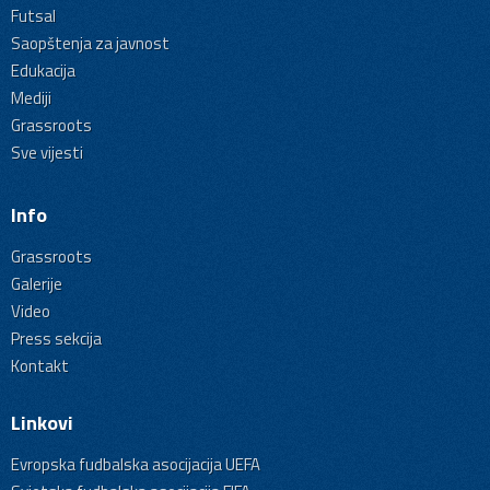
Futsal
Saopštenja za javnost
Edukacija
Mediji
Grassroots
Sve vijesti
Info
Grassroots
Galerije
Video
Press sekcija
Kontakt
Linkovi
Evropska fudbalska asocijacija UEFA