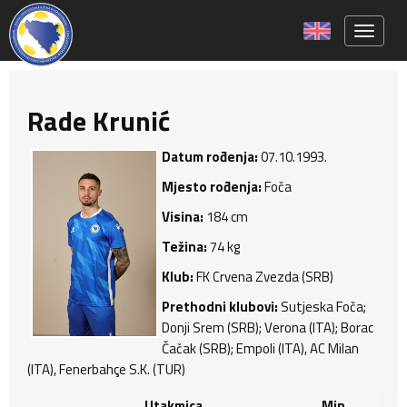
Toggle 
Rade Krunić
Datum rođenja:
07.10.1993.
Mjesto rođenja:
Foča
Visina:
184 cm
Težina:
74 kg
Klub:
FK Crvena Zvezda (SRB)
Prethodni klubovi:
Sutjeska Foča;
Donji Srem (SRB); Verona (ITA); Borac
Čačak (SRB); Empoli (ITA), AC Milan
(ITA), Fenerbahçe S.K. (TUR)
Utakmica
Min