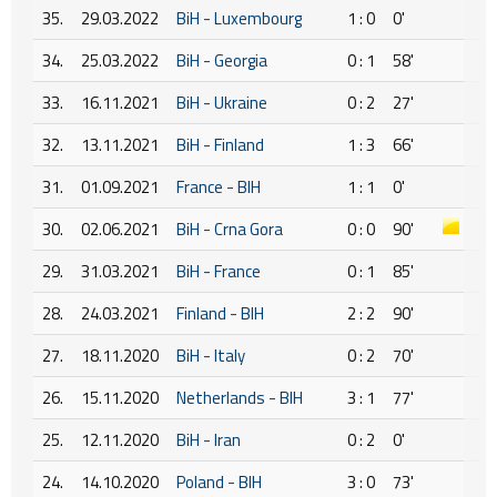
35.
29.03.2022
BiH - Luxembourg
1 : 0
0'
34.
25.03.2022
BiH - Georgia
0 : 1
58'
33.
16.11.2021
BiH - Ukraine
0 : 2
27'
32.
13.11.2021
BiH - Finland
1 : 3
66'
31.
01.09.2021
France - BIH
1 : 1
0'
30.
02.06.2021
BiH - Crna Gora
0 : 0
90'
29.
31.03.2021
BiH - France
0 : 1
85'
28.
24.03.2021
Finland - BIH
2 : 2
90'
27.
18.11.2020
BiH - Italy
0 : 2
70'
26.
15.11.2020
Netherlands - BIH
3 : 1
77'
25.
12.11.2020
BiH - Iran
0 : 2
0'
24.
14.10.2020
Poland - BIH
3 : 0
73'