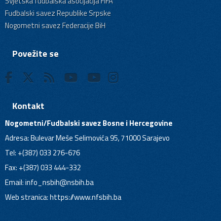
Svjetska fudbalska asocijacija FIFA
Fudbalski savez Republike Srpske
Nogometni savez Federacije BiH
Povežite se
Kontakt
Nogometni/Fudbalski savez Bosne i Hercegovine
Adresa: Bulevar Meše Selimovića 95, 71000 Sarajevo
Tel: +(387) 033 276-676
Fax: +(387) 033 444-332
Email:
info_nsbih@nsbih.ba
Web stranica: https://www.nfsbih.ba