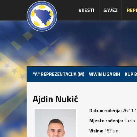
VIJESTI
SAVEZ
REP
"A" REPREZENTACIJA (M)
WWIN LIGA BIH
KUP B
Ajdin Nukić
Datum rođenja:
26.11.1
Mjesto rođenja:
Tuzla
Visina:
183 cm