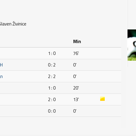
laven Živinice
Min
1 : 0
76'
IH
0 : 2
0'
an
2 : 2
0'
1 : 0
20'
2 : 0
13'
0 : 0
0'