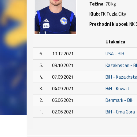
Težina:
78 kg
Klub:
FK Tuzla City
Prethodni klubovi:
NK S
Utakmica
6.
19.12.2021
USA - BIH
5.
09.10.2021
Kazakhstan - B
4.
07.09.2021
BiH - Kazakhst
3.
04.09.2021
BiH - Kuwait
2.
06.06.2021
Denmark - BIH
1.
02.06.2021
BiH - Crna Gora