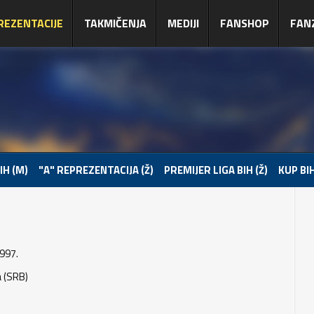
REZENTACIJE
TAKMIČENJA
MEDIJI
FANSHOP
FAN
IH (M)
"A" REPREZENTACIJA (Ž)
PREMIJER LIGA BIH (Ž)
KUP BIH
997.
a (SRB)