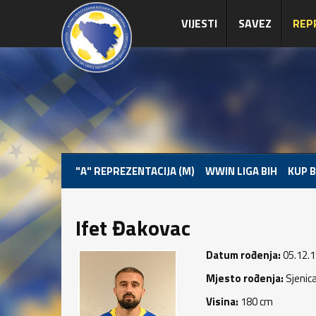
VIJESTI
SAVEZ
REP
"A" REPREZENTACIJA (M)
WWIN LIGA BIH
KUP B
Ifet Đakovac
Datum rođenja:
05.12.1
Mjesto rođenja:
Sjenic
Visina:
180 cm