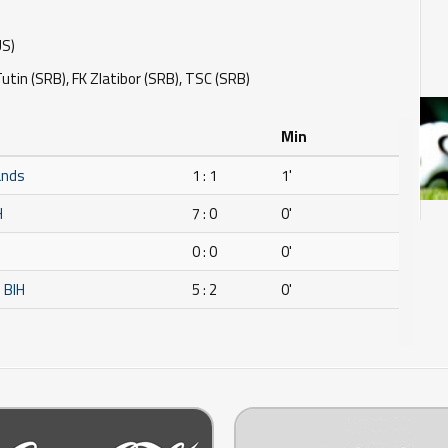
US)
utin (SRB), FK Zlatibor (SRB), TSC (SRB)
Min
ands
1 : 1
1'
H
7 : 0
0'
0 : 0
0'
 BIH
5 : 2
0'