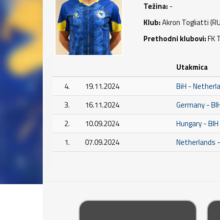
Težina:
-
Klub:
Akron Togliatti (R
Prethodni klubovi:
FK T
Utakmica
4.
19.11.2024
BiH - Netherl
3.
16.11.2024
Germany - BI
2.
10.09.2024
Hungary - BIH
1.
07.09.2024
Netherlands -