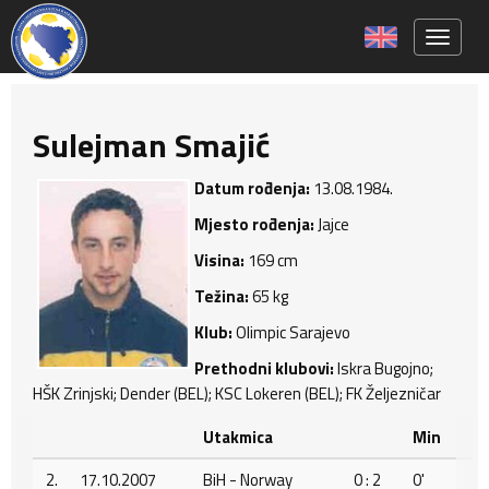
Toggle 
Sulejman Smajić
Datum rođenja:
13.08.1984.
Mjesto rođenja:
Jajce
Visina:
169 cm
Težina:
65 kg
Klub:
Olimpic Sarajevo
Prethodni klubovi:
Iskra Bugojno;
HŠK Zrinjski; Dender (BEL); KSC Lokeren (BEL); FK Željezničar
Utakmica
Min
2.
17.10.2007
BiH - Norway
0 : 2
0'