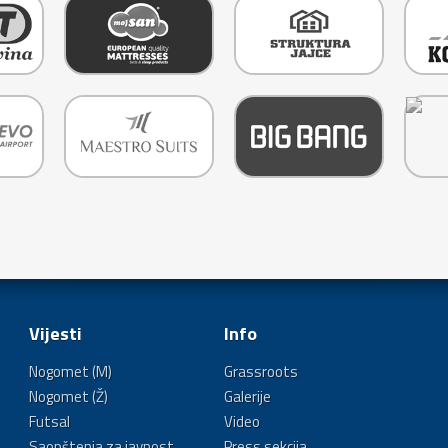
Vijesti
Info
Nogomet (M)
Grassroots
Nogomet (Ž)
Galerije
Futsal
Video
Saopštenja za javnost
Press sekcija