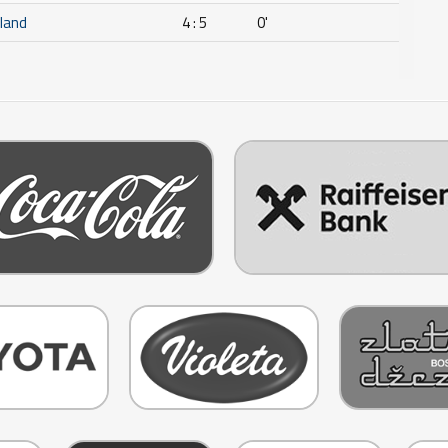
eland
4 : 5
0'