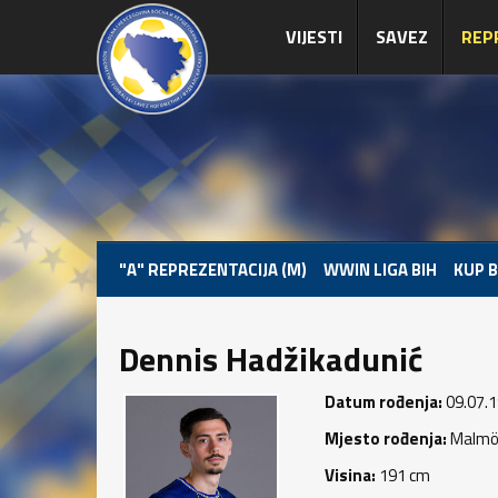
VIJESTI
SAVEZ
REP
"A" REPREZENTACIJA (M)
WWIN LIGA BIH
KUP B
Dennis Hadžikadunić
Datum rođenja:
09.07.1
Mjesto rođenja:
Malmö
Visina:
191 cm