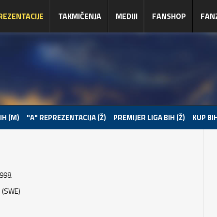
REZENTACIJE
TAKMIČENJA
MEDIJI
FANSHOP
FAN
IH (M)
"A" REPREZENTACIJA (Ž)
PREMIJER LIGA BIH (Ž)
KUP BIH
998.
 (SWE)