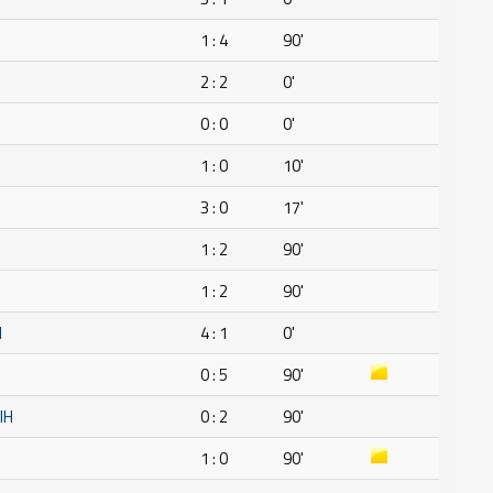
1 : 4
90'
2 : 2
0'
0 : 0
0'
1 : 0
10'
3 : 0
17'
1 : 2
90'
1 : 2
90'
H
4 : 1
0'
0 : 5
90'
IH
0 : 2
90'
1 : 0
90'