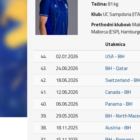
Težina:
81 kg
Klub:
UC Sampdoria (ITA
Prethodni klubovi:
Malm
Mallorca (ESP), Hamburg
Utakmica
44.
02.07.2026
USA - BIH
43.
24.06.2026
BiH - Qatar
42.
18.06.2026
Switzerland - BI
41.
12.06.2026
Canada - BIH
40.
06.06.2026
Panama - BIH
39.
29.05.2026
BiH - North Mace
38.
18.11.2025
Austria - BIH
37.
15.11.2025
BiH - Romania