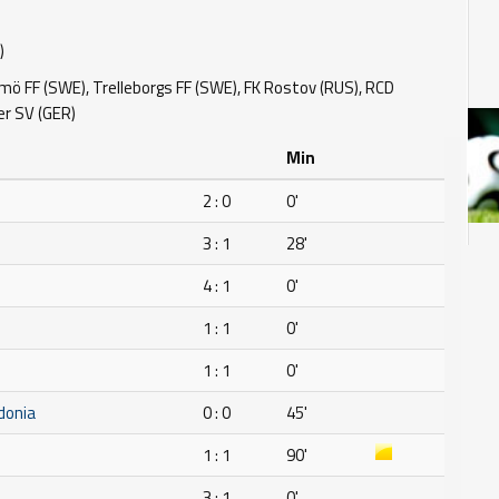
)
ö FF (SWE), Trelleborgs FF (SWE), FK Rostov (RUS), RCD
er SV (GER)
Min
2 : 0
0'
3 : 1
28'
H
4 : 1
0'
1 : 1
0'
1 : 1
0'
donia
0 : 0
45'
1 : 1
90'
3 : 1
0'