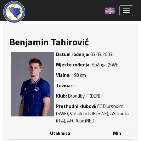
Toggle 
Benjamin Tahirović
Datum rođenja:
03.03.2003.
Mjesto rođenja:
Spånga (SWE)
Visina:
193 cm
Težina:
-
Klub:
Bröndby IF (DEN)
Prethodni klubovi:
FC Djursholm
(SWE), Vasalunds IF (SWE), AS Roma
(ITA), AFC Ajax (NED)
Utakmica
Min