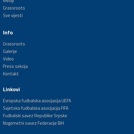
Mediji
Grassroots
Sve vijesti
Info
Grassroots
Galerije
Video
Press sekcija
Kontakt
Linkovi
Evropska fudbalska asocijacija UEFA
Svjetska fudbalska asocijacija FIFA
Fudbalski savez Republike Srpske
Nogometni savez Federacije BiH