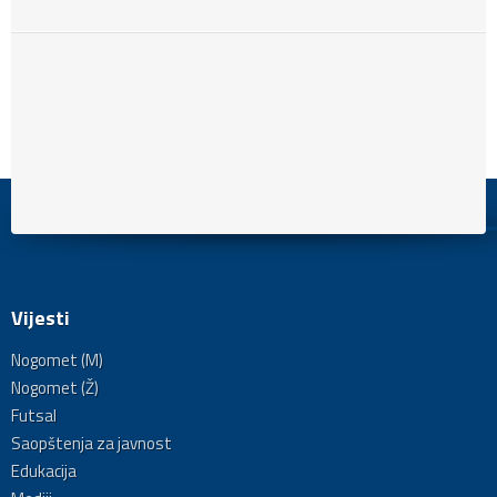
Vijesti
Nogomet (M)
Nogomet (Ž)
Futsal
Saopštenja za javnost
Edukacija