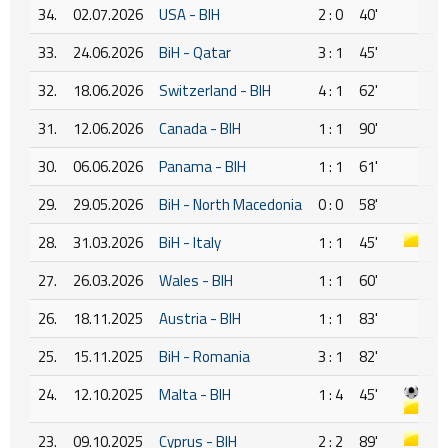
34.
02.07.2026
USA - BIH
2 : 0
40'
33.
24.06.2026
BiH - Qatar
3 : 1
45'
32.
18.06.2026
Switzerland - BIH
4 : 1
62'
31.
12.06.2026
Canada - BIH
1 : 1
90'
30.
06.06.2026
Panama - BIH
1 : 1
61'
29.
29.05.2026
BiH - North Macedonia
0 : 0
58'
28.
31.03.2026
BiH - Italy
1 : 1
45'
27.
26.03.2026
Wales - BIH
1 : 1
60'
26.
18.11.2025
Austria - BIH
1 : 1
83'
25.
15.11.2025
BiH - Romania
3 : 1
82'
24.
12.10.2025
Malta - BIH
1 : 4
45'
23.
09.10.2025
Cyprus - BIH
2 : 2
89'