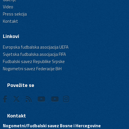
Video
Press sekcija
Kontakt
Linkovi
Evropska fudbalska asocijacija UEFA
Svjetska fudbalska asocijacija FIFA
Fudbalski savez Republike Srpske
Nogometni savez Federacije BiH
Povežite se
Kontakt
Nogometni/Fudbalski savez Bosne i Hercegovine