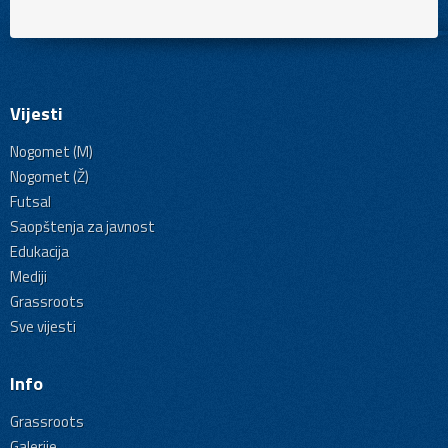
Vijesti
Nogomet (M)
Nogomet (Ž)
Futsal
Saopštenja za javnost
Edukacija
Mediji
Grassroots
Sve vijesti
Info
Grassroots
Galerije