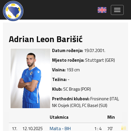
Toggle 
Adrian Leon Barišić
Datum rođenja:
19.07.2001.
Mjesto rođenja:
Stuttgart (GER)
Visina:
193 cm
Težina:
-
Klub:
SC Braga (POR)
Prethodni klubovi:
Frosinone (ITA),
NK Osijek (CRO), FC Basel (SUI)
Utakmica
Min
17.
12.10.2025
Malta - BIH
1 : 4
70'