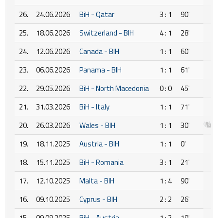
26.
24.06.2026
BiH - Qatar
3 : 1
90'
25.
18.06.2026
Switzerland - BIH
4 : 1
28'
24.
12.06.2026
Canada - BIH
1 : 1
60'
23.
06.06.2026
Panama - BIH
1 : 1
61'
22.
29.05.2026
BiH - North Macedonia
0 : 0
45'
21.
31.03.2026
BiH - Italy
1 : 1
71'
20.
26.03.2026
Wales - BIH
1 : 1
30'
19.
18.11.2025
Austria - BIH
1 : 1
0'
18.
15.11.2025
BiH - Romania
3 : 1
21'
17.
12.10.2025
Malta - BIH
1 : 4
90'
16.
09.10.2025
Cyprus - BIH
2 : 2
26'
15.
09.09.2025
BiH - Austria
1 : 2
19'