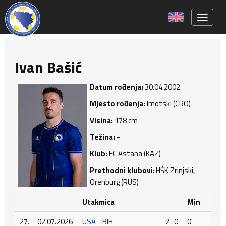
Toggle 
Ivan Bašić
Datum rođenja:
30.04.2002.
Mjesto rođenja:
Imotski (CRO)
Visina:
178 cm
Težina:
-
Klub:
FC Astana (KAZ)
Prethodni klubovi:
HŠK Zrinjski,
Orenburg (RUS)
Utakmica
Min
27.
02.07.2026
USA - BIH
2 : 0
0'