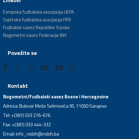
Linkovi
Evropska fudbalska asocijacija UEFA
Svjetska fudbalska asocijacija FIFA
Fudbalski savez Republike Srpske
Nogometni savez Federacije BiH
Povežite se
Kontakt
Nogometni/Fudbalski savez Bosne i Hercegovine
Adresa: Bulevar Meše Selimovića 95, 71000 Sarajevo
Tel: +(387) 033 276-676
Fax: +(387) 033 444-332
Email:
info_nsbih@nsbih.ba