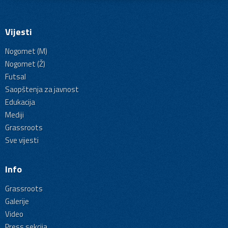
Vijesti
Nogomet (M)
Nogomet (Ž)
Futsal
Saopštenja za javnost
Edukacija
Mediji
Grassroots
Sve vijesti
Info
Grassroots
Galerije
Video
Press sekcija