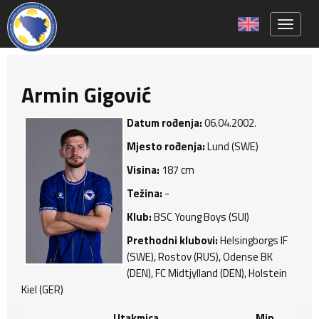
Toggle 
Armin Gigović
Datum rođenja:
06.04.2002.
Mjesto rođenja:
Lund (SWE)
Visina:
187 cm
Težina:
-
Klub:
BSC Young Boys (SUI)
Prethodni klubovi:
Helsingborgs IF
(SWE), Rostov (RUS), Odense BK
(DEN), FC Midtjylland (DEN), Holstein
Kiel (GER)
Utakmica
Min