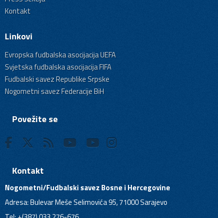
Kontakt
Linkovi
Evropska fudbalska asocijacija UEFA
Svjetska fudbalska asocijacija FIFA
Fudbalski savez Republike Srpske
Nogometni savez Federacije BiH
Povežite se
Kontakt
Nogometni/Fudbalski savez Bosne i Hercegovine
Adresa: Bulevar Meše Selimovića 95, 71000 Sarajevo
Tel: +(387) 033 276-676