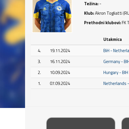
Težina:
-
Klub:
Akron Togliatti (R
Prethodni klubovi:
FK T
Utakmica
4.
19.11.2024
BiH - Netherl
3.
16.11.2024
Germany - BI
2.
10.09.2024
Hungary - BIH
1.
07.09.2024
Netherlands -