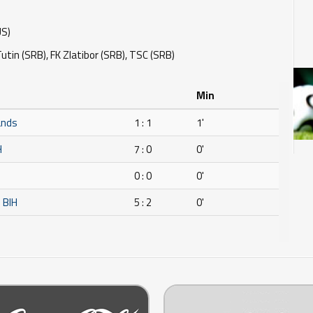
US)
utin (SRB), FK Zlatibor (SRB), TSC (SRB)
Min
ands
1 : 1
1'
H
7 : 0
0'
0 : 0
0'
 BIH
5 : 2
0'