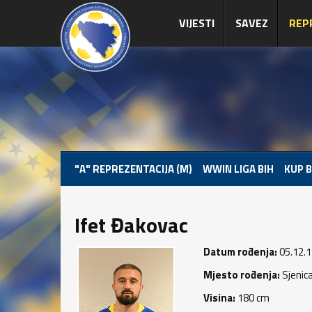
VIJESTI
SAVEZ
REP
"A" REPREZENTACIJA (M)
WWIN LIGA BIH
KUP B
Ifet Đakovac
Datum rođenja:
05.12.1
Mjesto rođenja:
Sjenic
Visina:
180 cm