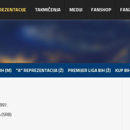
REZENTACIJE
TAKMIČENJA
MEDIJI
FANSHOP
FAN
IH (M)
"A" REPREZENTACIJA (Ž)
PREMIJER LIGA BIH (Ž)
KUP BIH
997.
a (SRB)