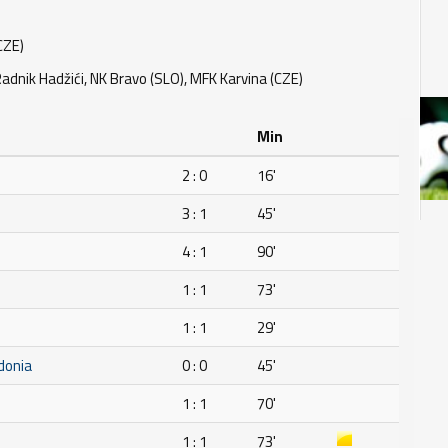
CZE)
adnik Hadžići, NK Bravo (SLO), MFK Karvina (CZE)
Min
2 : 0
16'
3 : 1
45'
H
4 : 1
90'
1 : 1
73'
1 : 1
29'
donia
0 : 0
45'
1 : 1
70'
1 : 1
73'