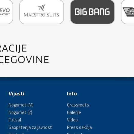
Vijesti
Info
Nogomet (M)
Grassroots
Nogomet (Ž)
Galerije
Futsal
Video
Saopštenja za javnost
Press sekcija