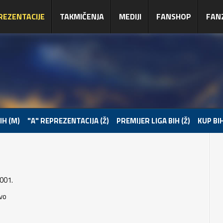
REZENTACIJE
TAKMIČENJA
MEDIJI
FANSHOP
FAN
IH (M)
"A" REPREZENTACIJA (Ž)
PREMIJER LIGA BIH (Ž)
KUP BIH
001.
vo