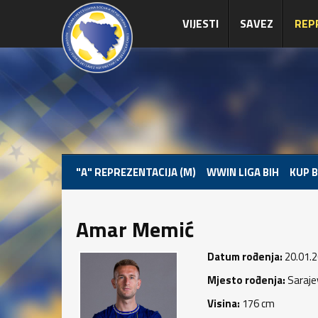
VIJESTI
SAVEZ
REP
"A" REPREZENTACIJA (M)
WWIN LIGA BIH
KUP B
Amar Memić
Datum rođenja:
20.01.2
Mjesto rođenja:
Saraje
Visina:
176 cm