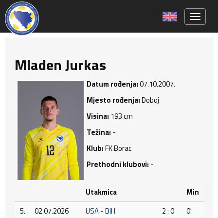
Toggle 
Mladen Jurkas
Datum rođenja:
07.10.2007.
Mjesto rođenja:
Doboj
Visina:
193 cm
Težina:
-
Klub:
FK Borac
Prethodni klubovi:
-
Utakmica
Min
5.
02.07.2026
USA - BIH
2 : 0
0'