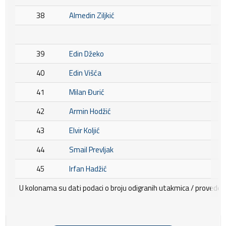
38
Almedin Ziljkić
39
Edin Džeko
40
Edin Višća
41
Milan Đurić
42
Armin Hodžić
43
Elvir Koljić
44
Smail Prevljak
45
Irfan Hadžić
U kolonama su dati podaci o broju odigranih utakmica / provedenih 