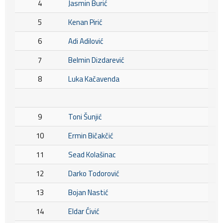
4
Jasmin Burić
5
Kenan Pirić
6
Adi Adilović
7
Belmin Dizdarević
8
Luka Kačavenda
9
Toni Šunjić
10
Ermin Bičakčić
11
Sead Kolašinac
12
Darko Todorović
13
Bojan Nastić
14
Eldar Ćivić