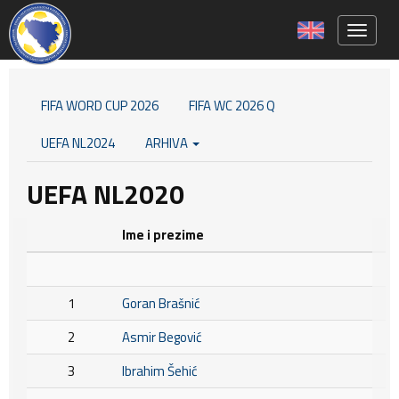
Toggle 
FIFA WORD CUP 2026
FIFA WC 2026 Q
UEFA NL2024
ARHIVA
UEFA NL2020
Ime i prezime
1
Goran Brašnić
2
Asmir Begović
3
Ibrahim Šehić