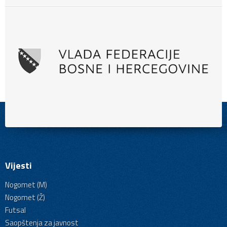
Vijesti
Nogomet (M)
Nogomet (Ž)
Futsal
Saopštenja za javnost