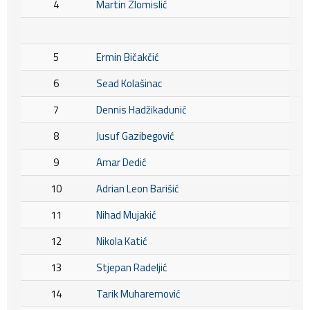
4
Martin Zlomislić
5
Ermin Bičakčić
6
Sead Kolašinac
7
Dennis Hadžikadunić
8
Jusuf Gazibegović
9
Amar Dedić
10
Adrian Leon Barišić
11
Nihad Mujakić
12
Nikola Katić
13
Stjepan Radeljić
14
Tarik Muharemović