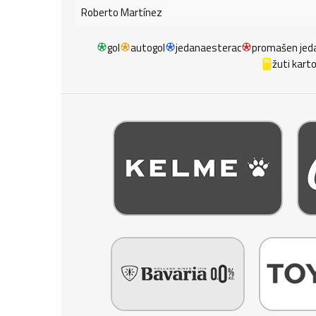
Roberto Martínez
gol
autogol
jedanaesterac
promašen jed
žuti kart