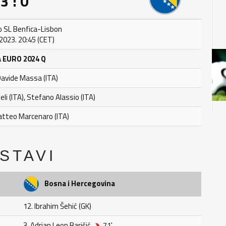
3 : 0
o SL Benfica-Lisbon
 2023. 20:45 (CET)
 EURO 2024 Q
Davide Massa (ITA)
Meli (ITA), Stefano Alassio (ITA)
atteo Marcenaro (ITA)
STAVI
Bosna i Hercegovina
12. Ibrahim Šehić (GK)
3. Adrian Leon Barišić
71'