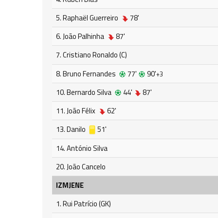
5. Raphaël Guerreiro
78'
6. João Palhinha
87'
7. Cristiano Ronaldo (C)
8. Bruno Fernandes
77'
90'
+3
10. Bernardo Silva
44'
87'
11. João Félix
62'
13. Danilo
51'
14. António Silva
20. João Cancelo
IZMJENE
1. Rui Patrício (GK)