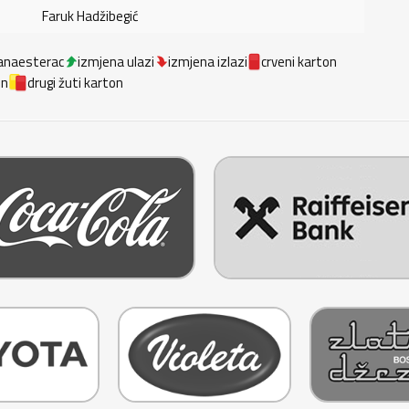
Faruk Hadžibegić
anaesterac
izmjena ulazi
izmjena izlazi
crveni karton
on
drugi žuti karton