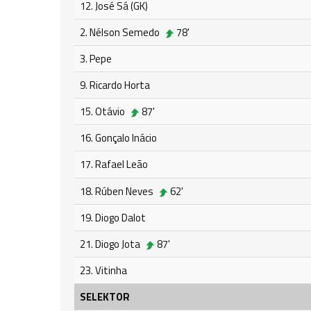
12. José Sá (GK)
2. Nélson Semedo
78'
3. Pepe
9. Ricardo Horta
15. Otávio
87'
16. Gonçalo Inácio
17. Rafael Leão
18. Rúben Neves
62'
19. Diogo Dalot
21. Diogo Jota
87'
23. Vitinha
SELEKTOR