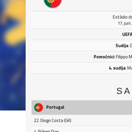
Estádio d
17. juni
UEFA
Sudija
: 
Pomoćnici
: Filippo 
4. sudija
: M
SA
Portugal
22. Diogo Costa (GK)
4. Rúben Dias