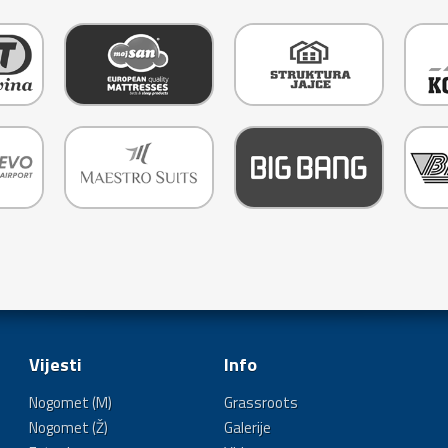
Vijesti
Info
Nogomet (M)
Grassroots
Nogomet (Ž)
Galerije