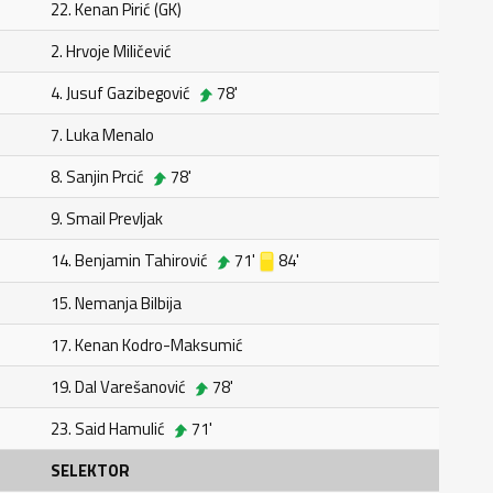
22. Kenan Pirić (GK)
2. Hrvoje Miličević
4. Jusuf Gazibegović
78'
7. Luka Menalo
8. Sanjin Prcić
78'
9. Smail Prevljak
14. Benjamin Tahirović
71'
84'
15. Nemanja Bilbija
17. Kenan Kodro-Maksumić
19. Dal Varešanović
78'
23. Said Hamulić
71'
SELEKTOR