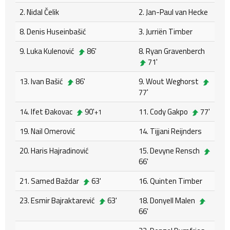
2. Nidal Čelik
2. Jan-Paul van Hecke
8. Denis Huseinbašić
3. Jurriën Timber
9. Luka Kulenović
86'
8. Ryan Gravenberch
71'
13. Ivan Bašić
86'
9. Wout Weghorst
77'
14. Ifet Đakovac
90'
11. Cody Gakpo
77'
+1
19. Nail Omerović
14. Tijjani Reijnders
20. Haris Hajradinović
15. Devyne Rensch
66'
21. Samed Baždar
63'
16. Quinten Timber
23. Esmir Bajraktarević
63'
18. Donyell Malen
66'