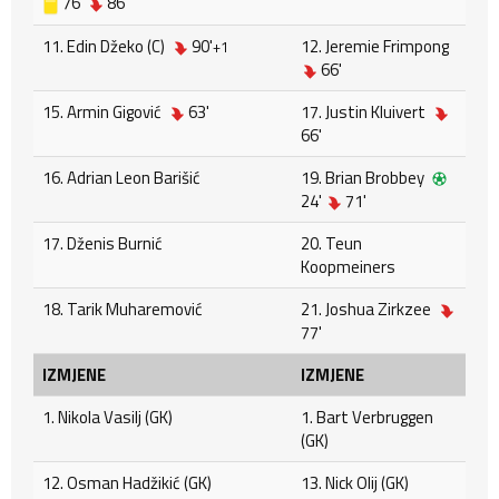
76'
86'
11. Edin Džeko (C)
90'
12. Jeremie Frimpong
+1
66'
15. Armin Gigović
63'
17. Justin Kluivert
66'
16. Adrian Leon Barišić
19. Brian Brobbey
24'
71'
17. Dženis Burnić
20. Teun
Koopmeiners
18. Tarik Muharemović
21. Joshua Zirkzee
77'
IZMJENE
IZMJENE
1. Nikola Vasilj (GK)
1. Bart Verbruggen
(GK)
12. Osman Hadžikić (GK)
13. Nick Olij (GK)