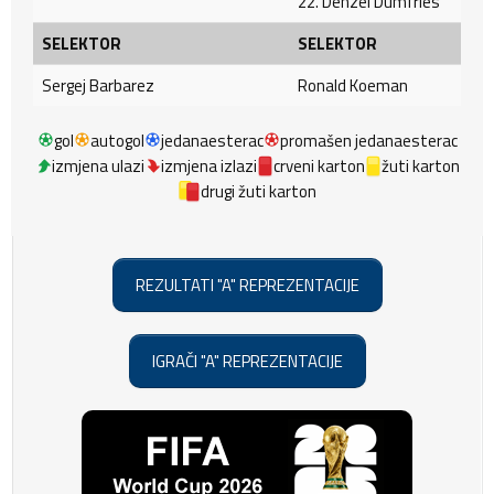
22. Denzel Dumfries
SELEKTOR
SELEKTOR
Sergej Barbarez
Ronald Koeman
gol
autogol
jedanaesterac
promašen jedanaesterac
izmjena ulazi
izmjena izlazi
crveni karton
žuti karton
drugi žuti karton
REZULTATI "A" REPREZENTACIJE
IGRAČI "A" REPREZENTACIJE