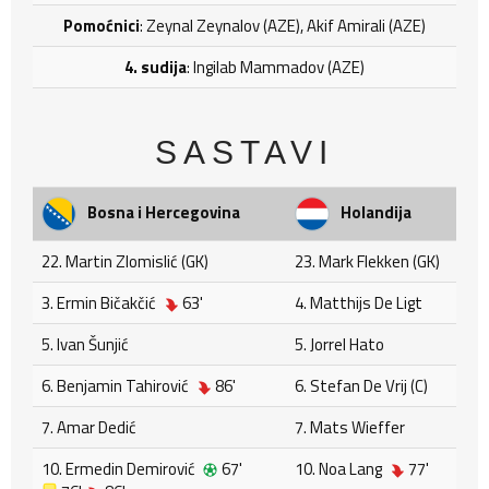
Pomoćnici
: Zeynal Zeynalov (AZE), Akif Amirali (AZE)
4. sudija
: Ingilab Mammadov (AZE)
SASTAVI
Bosna i Hercegovina
Holandija
22. Martin Zlomislić (GK)
23. Mark Flekken (GK)
3. Ermin Bičakčić
63'
4. Matthijs De Ligt
5. Ivan Šunjić
5. Jorrel Hato
6. Benjamin Tahirović
86'
6. Stefan De Vrij (C)
7. Amar Dedić
7. Mats Wieffer
10. Ermedin Demirović
67'
10. Noa Lang
77'