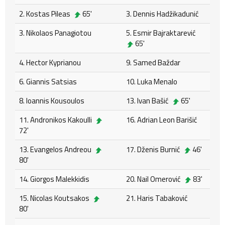
2. Kostas Pileas
65'
3. Dennis Hadžikadunić
3. Nikolaos Panagiotou
5. Esmir Bajraktarević
65'
4. Hector Kyprianou
9. Samed Baždar
6. Giannis Satsias
10. Luka Menalo
8. Ioannis Kousoulos
13. Ivan Bašić
65'
11. Andronikos Kakoulli
16. Adrian Leon Barišić
72'
13. Evangelos Andreou
17. Dženis Burnić
46'
80'
14. Giorgos Malekkidis
20. Nail Omerović
83'
15. Nicolas Koutsakos
21. Haris Tabaković
80'