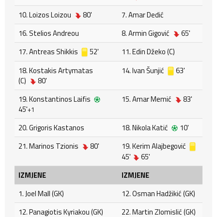
10. Loizos Loizou
80'
7. Amar Dedić
16. Stelios Andreou
8. Armin Gigović
65'
17. Antreas Shikkis
52'
11. Edin Džeko (C)
18. Kostakis Artymatas
14. Ivan Šunjić
63'
(C)
80'
19. Konstantinos Laifis
15. Amar Memić
83'
45'
+1
20. Grigoris Kastanos
18. Nikola Katić
10'
21. Marinos Tzionis
80'
19. Kerim Alajbegović
45'
65'
IZMJENE
IZMJENE
1. Joel Mall (GK)
12. Osman Hadžikić (GK)
12. Panagiotis Kyriakou (GK)
22. Martin Zlomislić (GK)