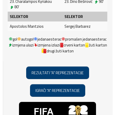
23. Charalampos Kyriakou
23. Dino Beširović
90'
80'
SELEKTOR
SELEKTOR
Apostolos Mantzios
Sergej Barbarez
gol
autogol
jedanaesterac
promašen jedanaesterac
izmjena ulazi
izmjena izlazi
crveni karton
žuti karton
drugi žuti karton
REZULTATI "A" REPREZENTACIJE
IGRAČI "A" REPREZENTACIJE