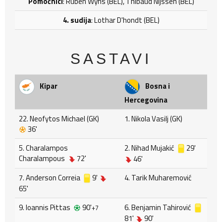
Pomoćnici
: Ruben Wyns (BEL), Thibaud Nijssen (BEL)
4. sudija
: Lothar D'hondt (BEL)
SASTAVI
Kipar
Bosna i
Hercegovina
22. Neofytos Michael (GK)
1. Nikola Vasilj (GK)
36'
5. Charalampos
2. Nihad Mujakić
29'
Charalampous
72'
46'
7. Anderson Correia
9'
4. Tarik Muharemović
65'
9. Ioannis Pittas
90'
6. Benjamin Tahirović
+7
81'
90'