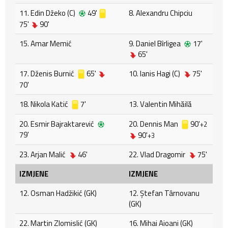
11. Edin Džeko (C)
49'
8. Alexandru Chipciu
75'
90'
15. Amar Memić
9. Daniel Bîrligea
17'
65'
17. Dženis Burnić
65'
10. Ianis Hagi (C)
75'
70'
18. Nikola Katić
7'
13. Valentin Mihăilă
20. Esmir Bajraktarević
20. Dennis Man
90'
+2
79'
90'
+3
23. Arjan Malić
46'
22. Vlad Dragomir
75'
IZMJENE
IZMJENE
12. Osman Hadžikić (GK)
12. Ştefan Târnovanu
(GK)
22. Martin Zlomislić (GK)
16. Mihai Aioani (GK)