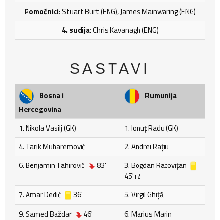
Pomoćnici
: Stuart Burt (ENG), James Mainwaring (ENG)
4. sudija
: Chris Kavanagh (ENG)
SASTAVI
Bosna i
Rumunija
Hercegovina
1. Nikola Vasilj (GK)
1. Ionuț Radu (GK)
4. Tarik Muharemović
2. Andrei Rațiu
6. Benjamin Tahirović
83'
3. Bogdan Racoviţan
45'
+2
7. Amar Dedić
36'
5. Virgil Ghiţă
9. Samed Baždar
46'
6. Marius Marin