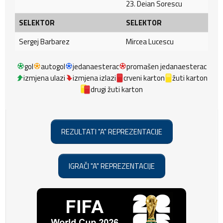
23. Deian Sorescu
SELEKTOR
SELEKTOR
Sergej Barbarez
Mircea Lucescu
gol
autogol
jedanaesterac
promašen jedanaesterac
izmjena ulazi
izmjena izlazi
crveni karton
žuti karton
drugi žuti karton
REZULTATI "A" REPREZENTACIJE
IGRAČI "A" REPREZENTACIJE