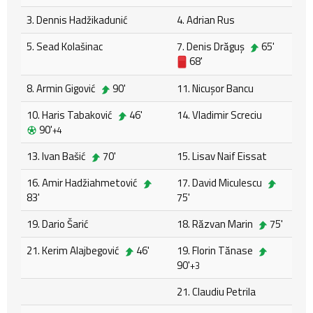
3. Dennis Hadžikadunić
4. Adrian Rus
5. Sead Kolašinac
7. Denis Drăguş
65'
68'
8. Armin Gigović
90'
11. Nicușor Bancu
10. Haris Tabaković
46'
14. Vladimir Screciu
90'
+4
13. Ivan Bašić
70'
15. Lisav Naif Eissat
16. Amir Hadžiahmetović
17. David Miculescu
83'
75'
19. Dario Šarić
18. Răzvan Marin
75'
21. Kerim Alajbegović
46'
19. Florin Tănase
90'
+3
21. Claudiu Petrila