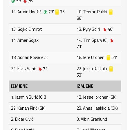
58'
76'
11. Armin Hodžić
73'
75'
10. Teemu Pukki
88'
13. Gojko Cimirot
13. Pyry Soiri
46'
14. Amer Gojak
14. Tim Sparv (C)
71'
18. Adnan Kovačević
18. Jere Uronen
51'
21. Elvis Sarić
71'
22. Jukka Raitala
53'
IZMJENE
IZMJENE
1. Jasmin Burić (GK)
12. Jesse Joronen (GK)
22. Kenan Pirić (GK)
23. Anssi Jaakkola (GK)
2. Eldar Ćivić
3. Albin Granlund