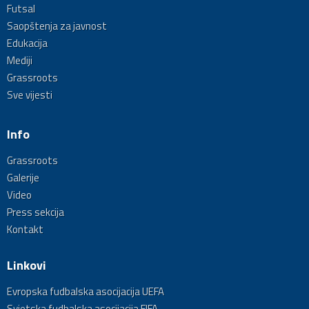
Futsal
Saopštenja za javnost
Edukacija
Mediji
Grassroots
Sve vijesti
Info
Grassroots
Galerije
Video
Press sekcija
Kontakt
Linkovi
Evropska fudbalska asocijacija UEFA
Svjetska fudbalska asocijacija FIFA