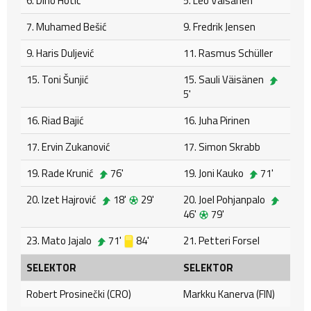
6. Dino Hotić
5. Leo Väisänen
7. Muhamed Bešić
9. Fredrik Jensen
9. Haris Duljević
11. Rasmus Schüller
15. Toni Šunjić
15. Sauli Väisänen
5'
16. Riad Bajić
16. Juha Pirinen
17. Ervin Zukanović
17. Simon Skrabb
19. Rade Krunić
76'
19. Joni Kauko
71'
20. Izet Hajrović
18'
29'
20. Joel Pohjanpalo
46'
79'
23. Mato Jajalo
71'
84'
21. Petteri Forsel
SELEKTOR
SELEKTOR
Robert Prosinečki (CRO)
Markku Kanerva (FIN)