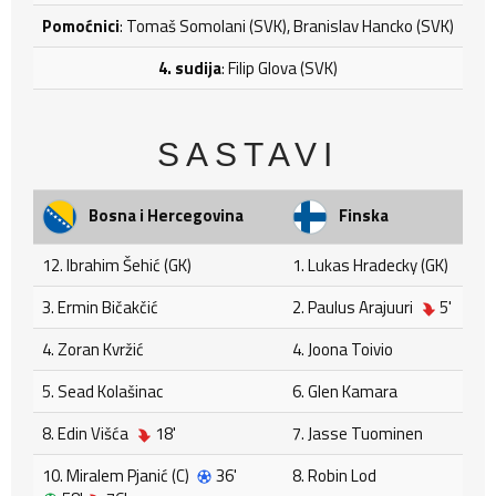
Pomoćnici
: Tomaš Somolani (SVK), Branislav Hancko (SVK)
4. sudija
: Filip Glova (SVK)
SASTAVI
Bosna i Hercegovina
Finska
12. Ibrahim Šehić (GK)
1. Lukas Hradecky (GK)
3. Ermin Bičakčić
2. Paulus Arajuuri
5'
4. Zoran Kvržić
4. Joona Toivio
5. Sead Kolašinac
6. Glen Kamara
8. Edin Višća
18'
7. Jasse Tuominen
10. Miralem Pjanić (C)
36'
8. Robin Lod