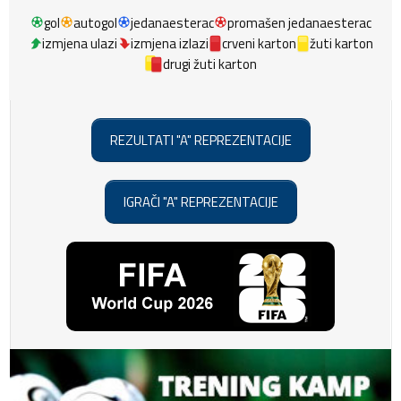
gol
autogol
jedanaesterac
promašen jedanaesterac
izmjena ulazi
izmjena izlazi
crveni karton
žuti karton
drugi žuti karton
REZULTATI "A" REPREZENTACIJE
IGRAČI "A" REPREZENTACIJE