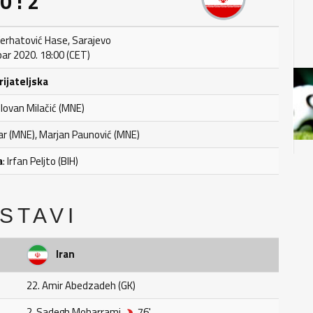
0 : 2
erhatović Hase, Sarajevo
ar 2020. 18:00 (CET)
rijateljska
ilovan Milačić (MNE)
tar (MNE), Marjan Paunović (MNE)
a
: Irfan Peljto (BIH)
STAVI
Iran
22. Amir Abedzadeh (GK)
2. Sadegh Moharrami
76'