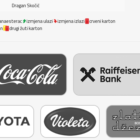
Dragan Skočić
anaesterac
izmjena ulazi
izmjena izlazi
crveni karton
on
drugi žuti karton