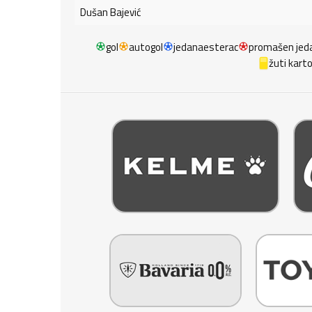
Dušan Bajević
gol
autogol
jedanaesterac
promašen jed
žuti kart