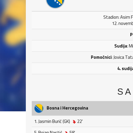
Stadion: Asim F
12. novemb
P
Sudija
: M
Pomoćnici
: Jovica Ta
4. sudij
SA
Bosna i Hercegovina
1. Jasmin Burić (GK)
22'
5. Bojan Nastić
58'