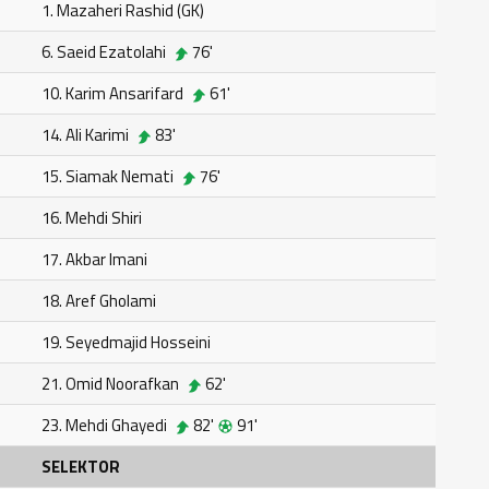
1. Mazaheri Rashid (GK)
6. Saeid Ezatolahi
76'
10. Karim Ansarifard
61'
14. Ali Karimi
83'
15. Siamak Nemati
76'
16. Mehdi Shiri
17. Akbar Imani
18. Aref Gholami
19. Seyedmajid Hosseini
21. Omid Noorafkan
62'
23. Mehdi Ghayedi
82'
91'
SELEKTOR