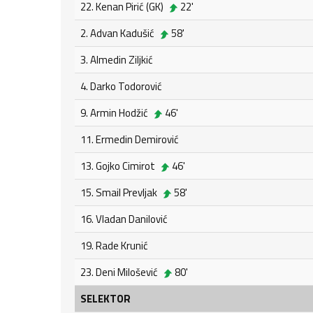
22. Kenan Pirić (GK)
22'
2. Advan Kadušić
58'
3. Almedin Ziljkić
4. Darko Todorović
9. Armin Hodžić
46'
11. Ermedin Demirović
13. Gojko Cimirot
46'
15. Smail Prevljak
58'
16. Vladan Danilović
19. Rade Krunić
23. Deni Milošević
80'
SELEKTOR