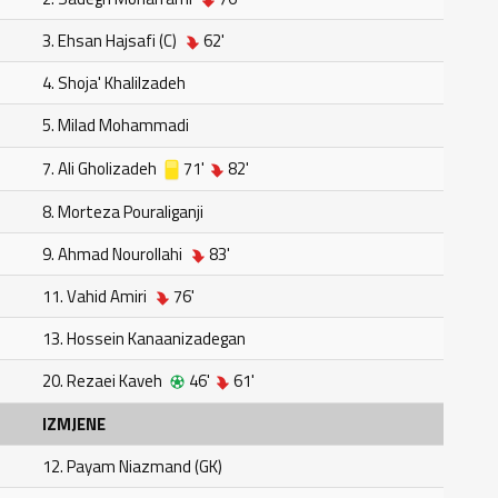
3. Ehsan Hajsafi (C)
62'
4. Shoja' Khalilzadeh
5. Milad Mohammadi
7. Ali Gholizadeh
71'
82'
8. Morteza Pouraliganji
9. Ahmad Nourollahi
83'
11. Vahid Amiri
76'
13. Hossein Kanaanizadegan
20. Rezaei Kaveh
46'
61'
IZMJENE
12. Payam Niazmand (GK)