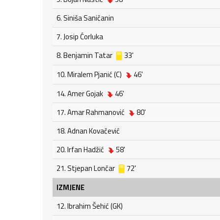
6. Siniša Saničanin
7. Josip Ćorluka
8. Benjamin Tatar
33'
10. Miralem Pjanić (C)
46'
14. Amer Gojak
46'
17. Amar Rahmanović
80'
18. Adnan Kovačević
20. Irfan Hadžić
58'
21. Stjepan Lončar
72'
IZMJENE
12. Ibrahim Šehić (GK)