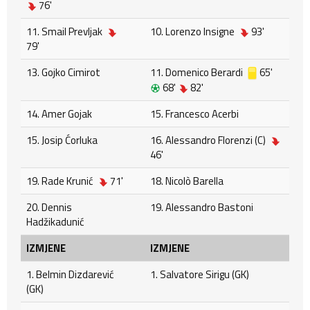
76'
11. Smail Prevljak
10. Lorenzo Insigne
93'
79'
13. Gojko Cimirot
11. Domenico Berardi
65'
68'
82'
14. Amer Gojak
15. Francesco Acerbi
15. Josip Ćorluka
16. Alessandro Florenzi (C)
46'
19. Rade Krunić
71'
18. Nicolò Barella
20. Dennis
19. Alessandro Bastoni
Hadžikadunić
IZMJENE
IZMJENE
1. Belmin Dizdarević
1. Salvatore Sirigu (GK)
(GK)