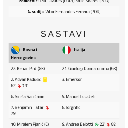
Pomoćnici
: Rui Tavares (POR), Paulo Soares (POR)
4. sudija
: Vitor Fernandes Ferreira (POR)
SASTAVI
Bosna i
Italija
Hercegovina
22. Kenan Pirić (GK)
21. Gianluigi Donnarumma (GK)
2. Advan Kadušić
3. Emerson
62'
79'
6. Siniša Saničanin
5. Manuel Locatelli
7. Benjamin Tatar
8. Jorginho
79'
10. Miralem Pjanić (C)
9. Andrea Belotti
22'
82'