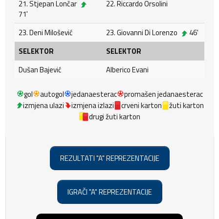
21. Stjepan Lončar
22. Riccardo Orsolini
71'
23. Deni Milošević
23. Giovanni Di Lorenzo
46'
SELEKTOR
SELEKTOR
Dušan Bajević
Alberico Evani
gol
autogol
jedanaesterac
promašen jedanaesterac
izmjena ulazi
izmjena izlazi
crveni karton
žuti karton
drugi žuti karton
REZULTATI "A" REPREZENTACIJE
IGRAČI "A" REPREZENTACIJE