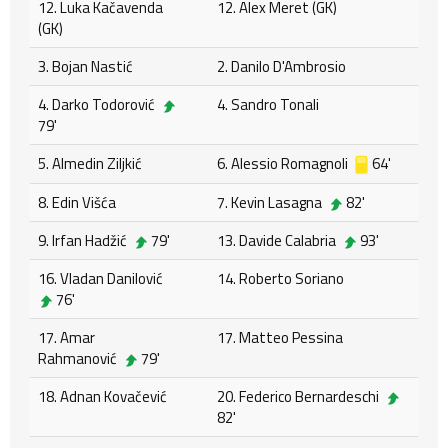
12. Luka Kačavenda
12. Alex Meret (GK)
(GK)
3. Bojan Nastić
2. Danilo D'Ambrosio
4. Darko Todorović
4. Sandro Tonali
79'
5. Almedin Ziljkić
6. Alessio Romagnoli
64'
8. Edin Višća
7. Kevin Lasagna
82'
9. Irfan Hadžić
79'
13. Davide Calabria
93'
16. Vladan Danilović
14. Roberto Soriano
76'
17. Amar
17. Matteo Pessina
Rahmanović
79'
18. Adnan Kovačević
20. Federico Bernardeschi
82'