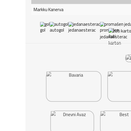
Markku Kanerva
gol
autogol
jedanaesterac
promašen jed
žuti kart