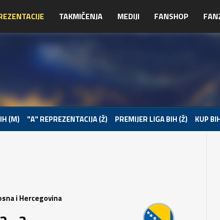
REZENTACIJE
TAKMIČENJA
MEDIJI
FANSHOP
FAN
IH (M)
"A" REPREZENTACIJA (Ž)
PREMIJER LIGA BIH (Ž)
KUP BIH
osna i Hercegovina