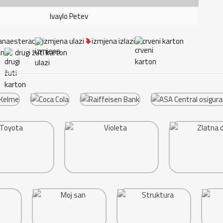
Ivaylo Petev
anaesterac
izmjena ulazi
izmjena izlazi
crveni karton
on
drugi žuti karton