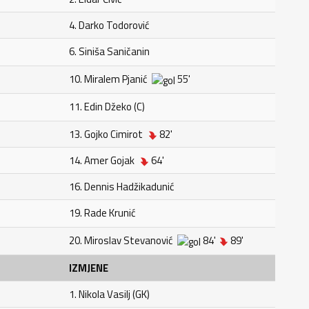
4. Darko Todorović
6. Siniša Saničanin
10. Miralem Pjanić
55'
11. Edin Džeko (C)
13. Gojko Cimirot
82'
14. Amer Gojak
64'
16. Dennis Hadžikadunić
19. Rade Krunić
20. Miroslav Stevanović
84'
89'
IZMJENE
1. Nikola Vasilj (GK)