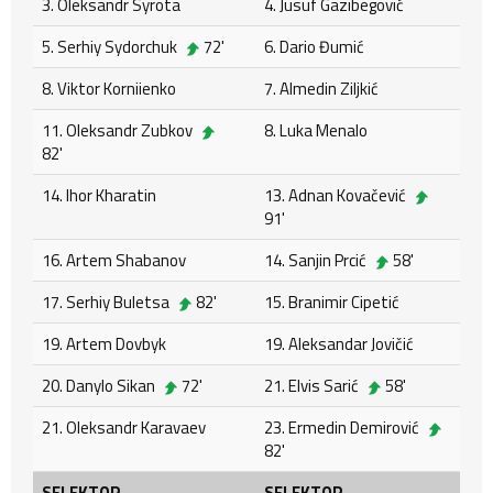
3. Oleksandr Syrota
4. Jusuf Gazibegović
5. Serhiy Sydorchuk
72'
6. Dario Đumić
8. Viktor Korniienko
7. Almedin Ziljkić
11. Oleksandr Zubkov
8. Luka Menalo
82'
14. Ihor Kharatin
13. Adnan Kovačević
91'
16. Artem Shabanov
14. Sanjin Prcić
58'
17. Serhiy Buletsa
82'
15. Branimir Cipetić
19. Artem Dovbyk
19. Aleksandar Jovičić
20. Danylo Sikan
72'
21. Elvis Sarić
58'
21. Oleksandr Karavaev
23. Ermedin Demirović
82'
SELEKTOR
SELEKTOR