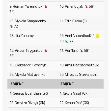
9. Roman Yaremchuk
10. Amer Gojak
58'
72'
10. Mykola Shaparenko
11. Edin Džeko (C)
72'
13. Illia Zabarnyi
16. Anel Ahmedhodžić
19'
77'
15. Viktor Tsygankov
17. Adi Nalić
58'
82'
18. Oleksandr Tymchyk
18. Amir Hadžiahmetović
22. Mykola Matviyenko
20. Miroslav Stevanović
IZMJENE
IZMJENE
1. Georgiy Bushchan (GK)
1. Nikola Vasilj (GK)
23. Dmytro Riznyk (GK)
22. Kenan Pirić (GK)