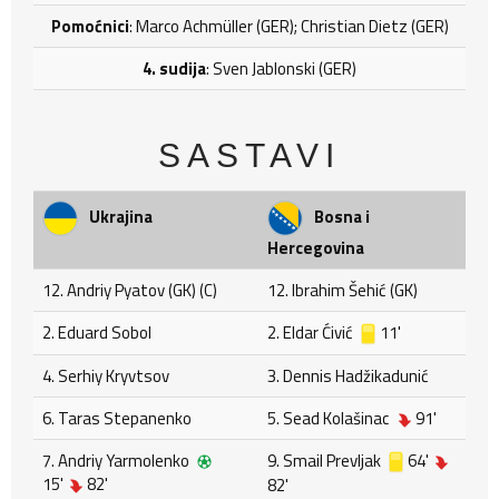
Pomoćnici
: Marco Achmüller (GER); Christian Dietz (GER)
4. sudija
: Sven Jablonski (GER)
SASTAVI
Ukrajina
Bosna i
Hercegovina
12. Andriy Pyatov (GK) (C)
12. Ibrahim Šehić (GK)
2. Eduard Sobol
2. Eldar Ćivić
11'
4. Serhiy Kryvtsov
3. Dennis Hadžikadunić
6. Taras Stepanenko
5. Sead Kolašinac
91'
7. Andriy Yarmolenko
9. Smail Prevljak
64'
15'
82'
82'