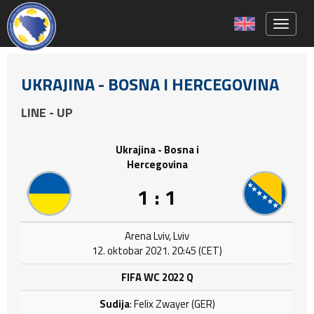
Toggle 
UKRAJINA - BOSNA I HERCEGOVINA
LINE - UP
Ukrajina - Bosna i
Hercegovina
1 : 1
Arena Lviv, Lviv
12. oktobar 2021. 20:45 (CET)
FIFA WC 2022 Q
Sudija
: Felix Zwayer (GER)