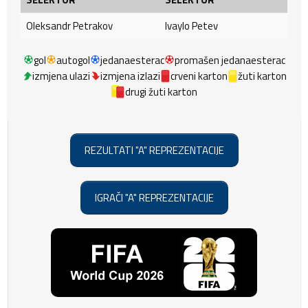
Oleksandr Petrakov
Ivaylo Petev
gol
autogol
jedanaesterac
promašen jedanaesterac
izmjena ulazi
izmjena izlazi
crveni karton
žuti karton
drugi žuti karton
REZULTATI "A" REPREZENTACIJE
IGRAČI "A" REPREZENTACIJE