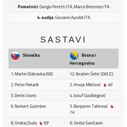
Pomoćnici
: Giorgio Peretti ITA, Marco Bresmes ITA
4. sudija
: Giovanni Ayroldi ITA
SASTAVI
Slovačka
Bosna i
Hercegovina
1. Martin Dúbravka (GK)
12. Ibrahim Šehić (GK) (C)
2. Peter Pekarík
2. Hrvoje Miličević
46'
3. Denis Vavro
4. Jusuf Gazibegović
6. Norbert Gyömber
5. Benjamin Tahirović
74'
8. Ondrej Duda
69'
6. Siniša Saničanin