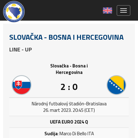
Toggle 
SLOVAČKA - BOSNA I HERCEGOVINA
LINE - UP
Slovačka - Bosna i
Hercegovina
2 : 0
Národný futbalový štadión-Bratislava
26. mart 2023. 20:45 (CET)
UEFA EURO 2024 Q
Sudija
: Marco Di Bello ITA