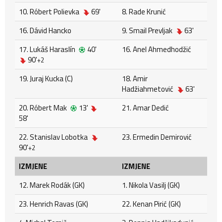
10. Róbert Polievka
69'
8. Rade Krunić
16. Dávid Hancko
9. Smail Prevljak
63'
17. Lukáš Haraslín
40'
16. Anel Ahmedhodžić
90'
+2
19. Juraj Kucka (C)
18. Amir
Hadžiahmetović
63'
20. Róbert Mak
13'
21. Amar Dedić
58'
22. Stanislav Lobotka
23. Ermedin Demirović
90'
+2
IZMJENE
IZMJENE
12. Marek Rodák (GK)
1. Nikola Vasilj (GK)
23. Henrich Ravas (GK)
22. Kenan Pirić (GK)