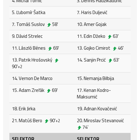
4. Michal Tomič
3. Dennis Hadžikadunić
5. Ľubomír Šatka
7. Haris Duljević
7. Tomáš Suslov
58'
10. Amer Gojak
9. Dávid Strelec
11. Edin Džeko
63'
11. László Bénes
69'
13. Gojko Cimirot
46'
13. Patrik Hrošovský
14. Sanjin Prcić
63'
90'
+2
14. Vernon De Marco
15. Nemanja Bilbija
15. Adam Zreľák
69'
17. Kenan Kodro-
Maksumić
18. Erik Jirka
19. Adnan Kovačević
21. Matúš Bero
90'
20. Miroslav Stevanović
+2
74'
SELEKTOR
SELEKTOR