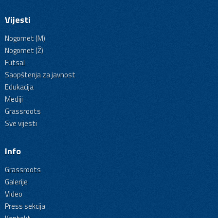
Vijesti
Nogomet (M)
Nogomet (Ž)
Futsal
Saopštenja za javnost
Edukacija
Mediji
Grassroots
Sve vijesti
Info
Grassroots
Galerije
Video
Press sekcija