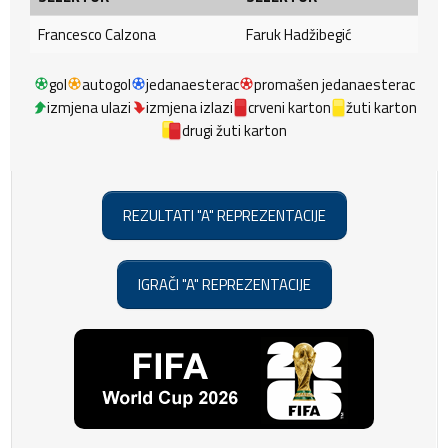
Francesco Calzona
Faruk Hadžibegić
gol
autogol
jedanaesterac
promašen jedanaesterac
izmjena ulazi
izmjena izlazi
crveni karton
žuti karton
drugi žuti karton
REZULTATI "A" REPREZENTACIJE
IGRAČI "A" REPREZENTACIJE