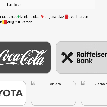
Luc Holtz
anaesterac
izmjena ulazi
izmjena izlazi
crveni karton
on
drugi žuti karton