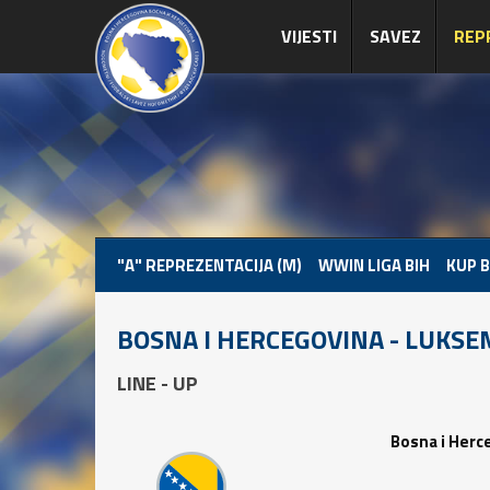
VIJESTI
SAVEZ
REP
"A" REPREZENTACIJA (M)
WWIN LIGA BIH
KUP B
BOSNA I HERCEGOVINA - LUKS
LINE - UP
Bosna i Herc