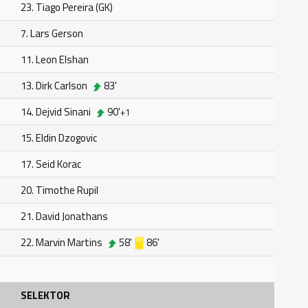
23. Tiago Pereira (GK)
7. Lars Gerson
11. Leon Elshan
13. Dirk Carlson
83'
14. Dejvid Sinani
90'
+1
15. Eldin Dzogovic
17. Seid Korac
20. Timothe Rupil
21. David Jonathans
22. Marvin Martins
58'
86'
SELEKTOR