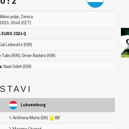
0 : 2
ilino polje, Zenica
 2023. 20:45 (CET)
 EURO 2024 Q
 Gal Leibovitz (ISR)
v Talis (ISR), Omer Barbiro (ISR)
a
: Nael Odeh (ISR)
STAVI
Luksemburg
1. Anthony Moris (GK)
88'
2. Maxime Chanot