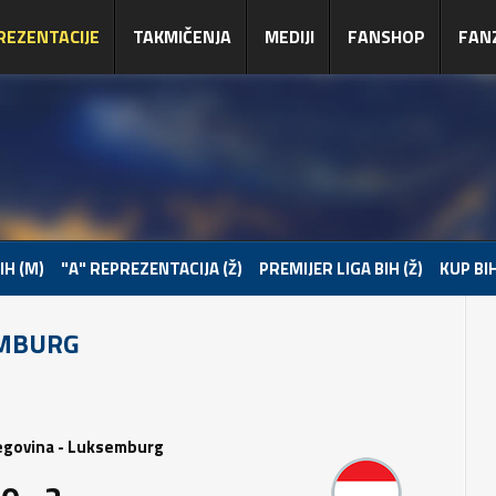
REZENTACIJE
TAKMIČENJA
MEDIJI
FANSHOP
FAN
IH (M)
"A" REPREZENTACIJA (Ž)
PREMIJER LIGA BIH (Ž)
KUP BIH
EMBURG
egovina - Luksemburg