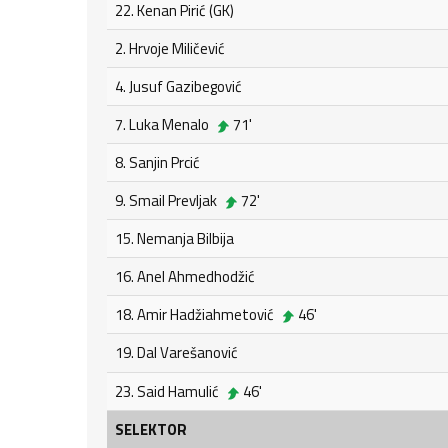
22. Kenan Pirić (GK)
2. Hrvoje Miličević
4. Jusuf Gazibegović
7. Luka Menalo
71'
8. Sanjin Prcić
9. Smail Prevljak
72'
15. Nemanja Bilbija
16. Anel Ahmedhodžić
18. Amir Hadžiahmetović
46'
19. Dal Varešanović
23. Said Hamulić
46'
SELEKTOR