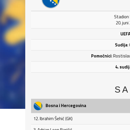
Stadion B
20. juni
UEFA
Sudija
:
Pomoćnici
: Rostisla
4. sudij
SA
Bosna i Hercegovina
12. Ibrahim Šehić (GK)
3. Adrian Leon Barišić