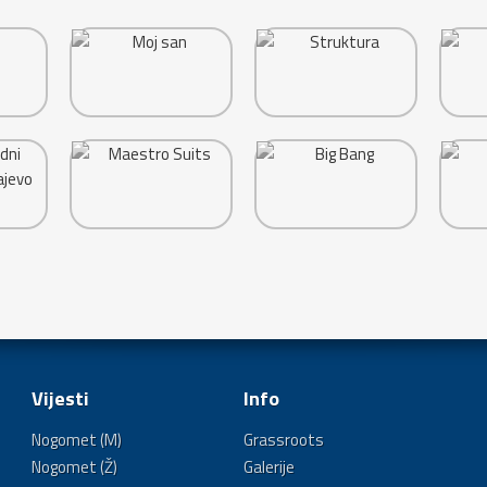
Vijesti
Info
Nogomet (M)
Grassroots
Nogomet (Ž)
Galerije