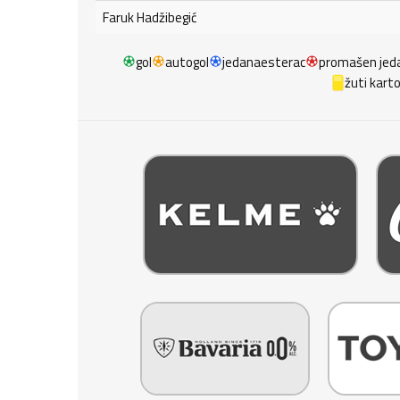
Faruk Hadžibegić
gol
autogol
jedanaesterac
promašen jed
žuti kart