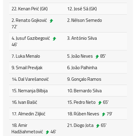
22. Kenan Pirić (GK)
12. José Sá (GK)
2. Renato Gojković
2. Nélson Semedo
72'
4. Jusuf Gazibegović
3. António Silva
46'
7. Luka Menalo
5. João Neves
85'
9. Smail Prevljak
6. João Palhinha
14. Dal Varešanović
9. Gonçalo Ramos
15. Nemanja Bilbija
10. Bernardo Silva
16. Ivan Bašić
15. Pedro Neto
65'
17. Almedin Ziljkić
18. Rúben Neves
79'
18. Amir
21. Diogo Jota
65'
Hadžiahmetović
46'