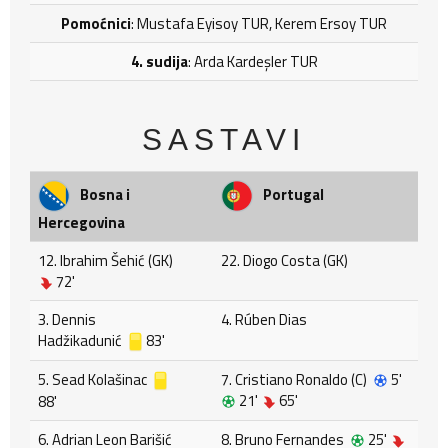
Pomoćnici
: Mustafa Eyisoy TUR, Kerem Ersoy TUR
4. sudija
: Arda Kardeşler TUR
SASTAVI
Bosna i
Portugal
Hercegovina
12. Ibrahim Šehić (GK)
22. Diogo Costa (GK)
72'
3. Dennis
4. Rúben Dias
Hadžikadunić
83'
5. Sead Kolašinac
7. Cristiano Ronaldo (C)
5'
21'
65'
88'
6. Adrian Leon Barišić
8. Bruno Fernandes
25'