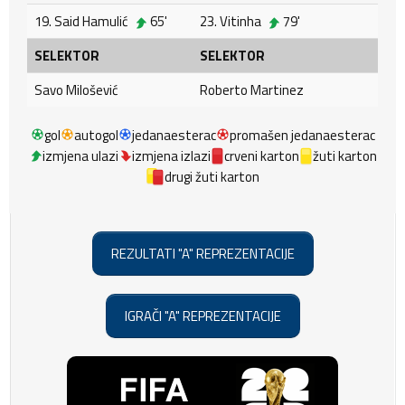
19. Said Hamulić
65'
23. Vitinha
79'
SELEKTOR
SELEKTOR
Savo Milošević
Roberto Martinez
gol
autogol
jedanaesterac
promašen jedanaesterac
izmjena ulazi
izmjena izlazi
crveni karton
žuti karton
drugi žuti karton
REZULTATI "A" REPREZENTACIJE
IGRAČI "A" REPREZENTACIJE