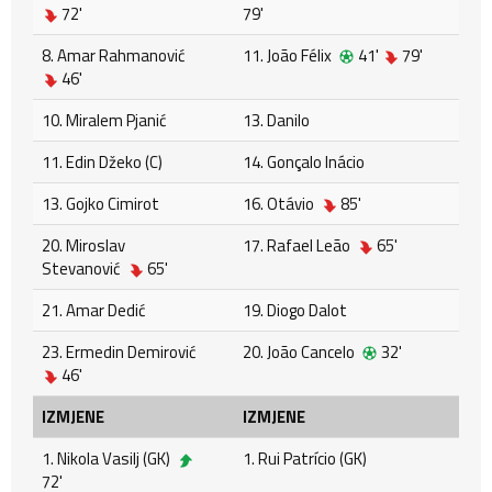
72'
79'
8. Amar Rahmanović
11. João Félix
41'
79'
46'
10. Miralem Pjanić
13. Danilo
11. Edin Džeko (C)
14. Gonçalo Inácio
13. Gojko Cimirot
16. Otávio
85'
20. Miroslav
17. Rafael Leão
65'
Stevanović
65'
21. Amar Dedić
19. Diogo Dalot
23. Ermedin Demirović
20. João Cancelo
32'
46'
IZMJENE
IZMJENE
1. Nikola Vasilj (GK)
1. Rui Patrício (GK)
72'