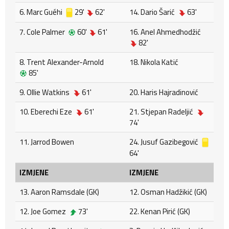
6. Marc Guéhi
29'
62'
14. Dario Šarić
63'
7. Cole Palmer
60'
61'
16. Anel Ahmedhodžić
82'
8. Trent Alexander-Arnold
18. Nikola Katić
85'
9. Ollie Watkins
61'
20. Haris Hajradinović
10. Eberechi Eze
61'
21. Stjepan Radeljić
74'
11. Jarrod Bowen
24. Jusuf Gazibegović
64'
IZMJENE
IZMJENE
13. Aaron Ramsdale (GK)
12. Osman Hadžikić (GK)
12. Joe Gomez
73'
22. Kenan Pirić (GK)