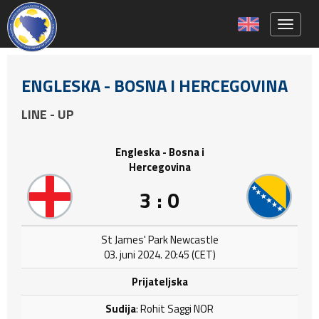
Toggle 
ENGLESKA - BOSNA I HERCEGOVINA
LINE - UP
Engleska - Bosna i
Hercegovina
3 : 0
St James' Park Newcastle
03. juni 2024. 20:45 (CET)
Prijateljska
Sudija
: Rohit Saggi NOR