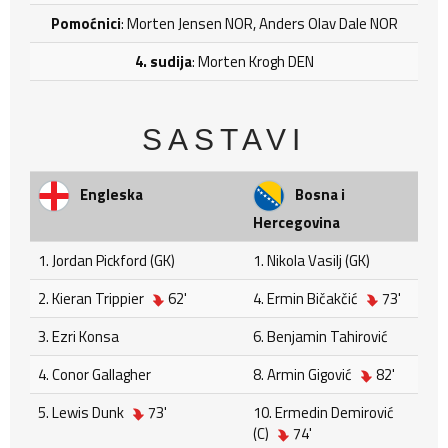
Pomoćnici
: Morten Jensen NOR, Anders Olav Dale NOR
4. sudija
: Morten Krogh DEN
SASTAVI
Engleska
Bosna i
Hercegovina
1. Jordan Pickford (GK)
1. Nikola Vasilj (GK)
2. Kieran Trippier
62'
4. Ermin Bičakčić
73'
3. Ezri Konsa
6. Benjamin Tahirović
4. Conor Gallagher
8. Armin Gigović
82'
5. Lewis Dunk
73'
10. Ermedin Demirović
(C)
74'