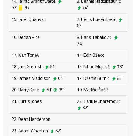
14. Jarrad Branthwaite
3. Dennis Hadžikadunić
62'
76'
74'
15. Jarell Quansah
7. Denis Huseinbašić
63'
16. Declan Rice
9. Haris Tabaković
74'
17. Ivan Toney
11. Edin Džeko
18. Jack Grealish
61'
15. Nihad Mujakić
73'
19. James Maddison
61'
17. Dženis Burnić
82'
20. Harry Kane
61'
89'
19. Madžid Šošić
21. Curtis Jones
23. Tarik Muharemović
82'
22. Dean Henderson
23. Adam Wharton
62'