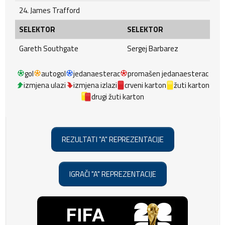
24. James Trafford
SELEKTOR
SELEKTOR
Gareth Southgate
Sergej Barbarez
gol
autogol
jedanaesterac
promašen jedanaesterac
izmjena ulazi
izmjena izlazi
crveni karton
žuti karton
drugi žuti karton
REZULTATI "A" REPREZENTACIJE
IGRAČI "A" REPREZENTACIJE