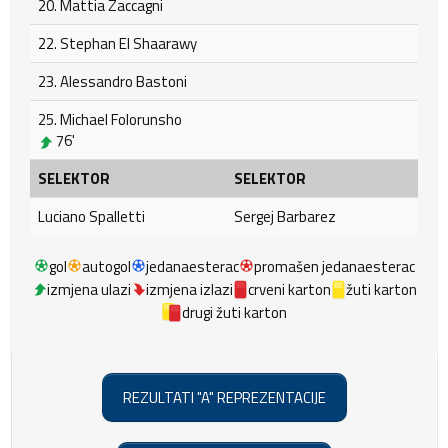
20. Mattia Zaccagni
22. Stephan El Shaarawy
23. Alessandro Bastoni
25. Michael Folorunsho
76'
SELEKTOR
SELEKTOR
Luciano Spalletti
Sergej Barbarez
gol
autogol
jedanaesterac
promašen jedanaesterac
izmjena ulazi
izmjena izlazi
crveni karton
žuti karton
drugi žuti karton
REZULTATI "A" REPREZENTACIJE