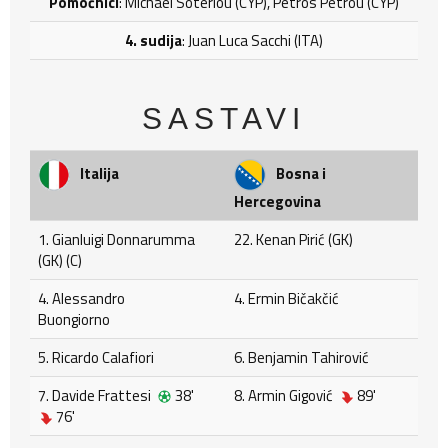
Pomoćnici
: Michael Soteriou (CYP), Petros Petrou (CYP)
4. sudija
: Juan Luca Sacchi (ITA)
SASTAVI
Italija
Bosna i
Hercegovina
1. Gianluigi Donnarumma
22. Kenan Pirić (GK)
(GK) (C)
4. Alessandro
4. Ermin Bičakčić
Buongiorno
5. Ricardo Calafiori
6. Benjamin Tahirović
7. Davide Frattesi
38'
8. Armin Gigović
89'
76'