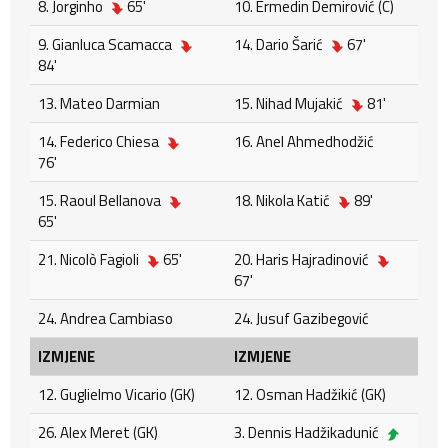
8. Jorginho
65'
10. Ermedin Demirović (C)
9. Gianluca Scamacca
14. Dario Šarić
67'
84'
13. Mateo Darmian
15. Nihad Mujakić
81'
14. Federico Chiesa
16. Anel Ahmedhodžić
76'
15. Raoul Bellanova
18. Nikola Katić
89'
65'
21. Nicolò Fagioli
65'
20. Haris Hajradinović
67'
24. Andrea Cambiaso
24. Jusuf Gazibegović
IZMJENE
IZMJENE
12. Guglielmo Vicario (GK)
12. Osman Hadžikić (GK)
26. Alex Meret (GK)
3. Dennis Hadžikadunić