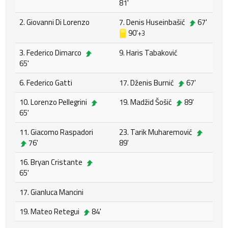
81'
2. Giovanni Di Lorenzo
7. Denis Huseinbašić
67'
90'
+3
3. Federico Dimarco
9. Haris Tabaković
65'
6. Federico Gatti
17. Dženis Burnić
67'
10. Lorenzo Pellegrini
19. Madžid Šošić
89'
65'
11. Giacomo Raspadori
23. Tarik Muharemović
76'
89'
16. Bryan Cristante
65'
17. Gianluca Mancini
19. Mateo Retegui
84'