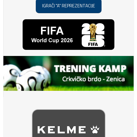
IGRAČI "A" REPREZENTACIJE