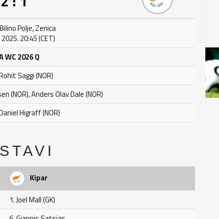
2 : 1
ilino Polje, Zenica
 2025. 20:45 (CET)
A WC 2026 Q
 Rohit Saggi (NOR)
sen (NOR), Anders Olav Dale (NOR)
 Daniel Higraff (NOR)
STAVI
Kipar
1. Joel Mall (GK)
6. Giannis Satsias