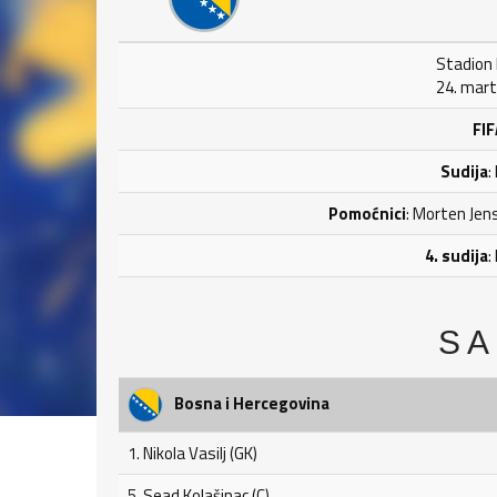
Stadion B
24. mart
FIF
Sudija
:
Pomoćnici
: Morten Jen
4. sudija
:
SA
Bosna i Hercegovina
1. Nikola Vasilj (GK)
5. Sead Kolašinac (C)