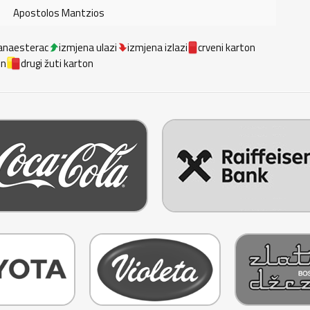
Apostolos Mantzios
anaesterac
izmjena ulazi
izmjena izlazi
crveni karton
on
drugi žuti karton