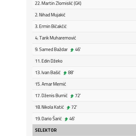
22. Martin Zlomislić (GK)
2. Nihad Mujakić
3. Ermin Bičakčić
4. Tarik Muharemović
9. Samed Baždar
46'
11. Edin Džeko
13. Ivan Bašić
88'
15. Amar Memić
17. Dženis Burnić
72'
18. Nikola Katić
72'
19. Dario Šarić
46'
SELEKTOR