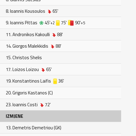
8. Ioannis Kousoulos
65'
9. Ioannis Pittas
45'
75'
90'
+2
+5
11. Andronikos Kakoulli
88'
14. Giorgos Malekkidis
88'
15. Christos Shelis
17. Loizos Loizou
65'
19. Konstantinos Laifis
36'
20. Grigoris Kastanos (C)
23. Ioannis Costi
72'
IZMJENE
13. Demetris Demetriou (GK)