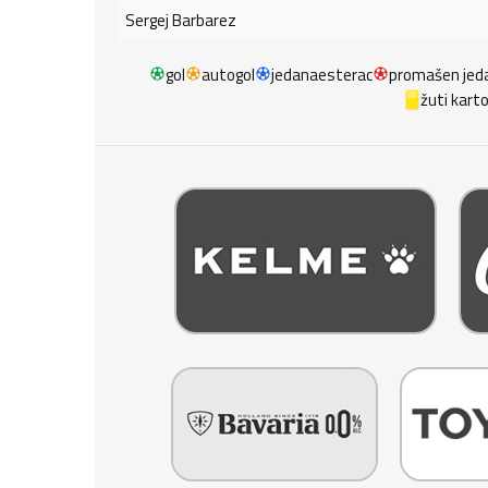
Sergej Barbarez
gol
autogol
jedanaesterac
promašen jed
žuti kart