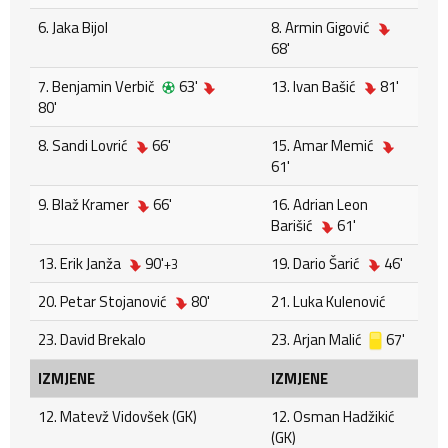
6. Jaka Bijol
8. Armin Gigović
68'
7. Benjamin Verbič
63'
13. Ivan Bašić
81'
80'
8. Sandi Lovrić
66'
15. Amar Memić
61'
9. Blaž Kramer
66'
16. Adrian Leon
Barišić
61'
13. Erik Janža
90'
19. Dario Šarić
46'
+3
20. Petar Stojanović
80'
21. Luka Kulenović
23. David Brekalo
23. Arjan Malić
67'
IZMJENE
IZMJENE
12. Matevž Vidovšek (GK)
12. Osman Hadžikić
(GK)