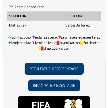
22. Adam Gnezda Čerin
SELEKTOR
SELEKTOR
Matjaž Kek
Sergej Barbarez
gol
autogol
jedanaesterac
promašen jedanaesterac
izmjena ulazi
izmjena izlazi
crveni karton
žuti karton
drugi žuti karton
REZULTATI "A" REPREZENTACIJE
IGRAČI "A" REPREZENTACIJE