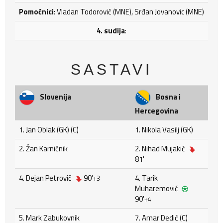
Pomoćnici
: Vladan Todorović (MNE), Srđan Jovanovic (MNE)
4. sudija
:
SASTAVI
Slovenija
Bosna i
Hercegovina
1. Jan Oblak (GK) (C)
1. Nikola Vasilj (GK)
2. Žan Karničnik
2. Nihad Mujakić
81'
4. Dejan Petrovič
90'
4. Tarik
+3
Muharemović
90'
+4
5. Mark Zabukovnik
7. Amar Dedić (C)