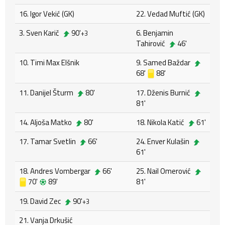
16. Igor Vekić (GK)
22. Vedad Muftić (GK)
3. Sven Karič
90'
6. Benjamin
+3
Tahirović
46'
10. Timi Max Elšnik
9. Samed Baždar
68'
88'
11. Danijel Šturm
80'
17. Dženis Burnić
81'
14. Aljoša Matko
80'
18. Nikola Katić
61'
17. Tamar Svetlin
66'
24. Enver Kulašin
61'
18. Andres Vombergar
66'
25. Nail Omerović
70'
89'
81'
19. David Zec
90'
+3
21. Vanja Drkušić