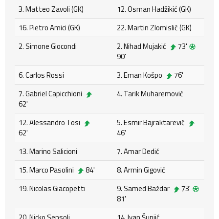
3. Matteo Zavoli (GK)
12. Osman Hadžikić (GK)
16. Pietro Amici (GK)
22. Martin Zlomislić (GK)
2. Simone Giocondi
2. Nihad Mujakić
73'
90'
6. Carlos Rossi
3. Eman Košpo
76'
7. Gabriel Capicchioni
4. Tarik Muharemović
62'
12. Alessandro Tosi
5. Esmir Bajraktarević
62'
46'
13. Marino Salicioni
7. Amar Dedić
15. Marco Pasolini
84'
8. Armin Gigović
19. Nicolas Giacopetti
9. Samed Baždar
73'
81'
20. Nicko Sensoli
14. Ivan Šunjić