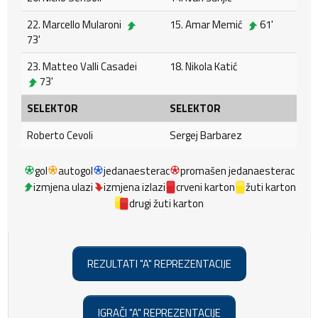
22. Marcello Mularoni
15. Amar Memić
61'
73'
23. Matteo Valli Casadei
18. Nikola Katić
73'
SELEKTOR
SELEKTOR
Roberto Cevoli
Sergej Barbarez
gol
autogol
jedanaesterac
promašen jedanaesterac
izmjena ulazi
izmjena izlazi
crveni karton
žuti karton
drugi žuti karton
REZULTATI "A" REPREZENTACIJE
IGRAČI "A" REPREZENTACIJE