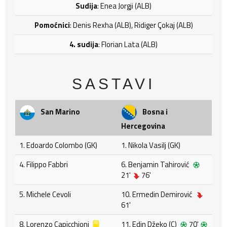
Sudija
: Enea Jorgji (ALB)
Pomoćnici
: Denis Rexha (ALB), Ridiger Çokaj (ALB)
4. sudija
: Florian Lata (ALB)
SASTAVI
San Marino
Bosna i
Hercegovina
1. Edoardo Colombo (GK)
1. Nikola Vasilj (GK)
4. Filippo Fabbri
6. Benjamin Tahirović
21'
76'
5. Michele Cevoli
10. Ermedin Demirović
61'
8. Lorenzo Capicchioni
11. Edin Džeko (C)
70'