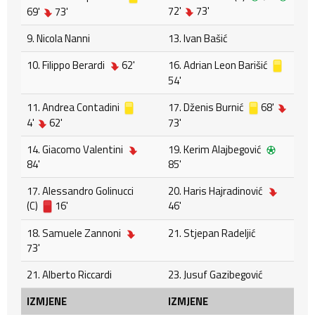
72'
73'
69'
73'
9. Nicola Nanni
13. Ivan Bašić
10. Filippo Berardi
62'
16. Adrian Leon Barišić
54'
11. Andrea Contadini
17. Dženis Burnić
68'
4'
62'
73'
14. Giacomo Valentini
19. Kerim Alajbegović
84'
85'
17. Alessandro Golinucci
20. Haris Hajradinović
(C)
16'
46'
18. Samuele Zannoni
21. Stjepan Radeljić
73'
21. Alberto Riccardi
23. Jusuf Gazibegović
IZMJENE
IZMJENE