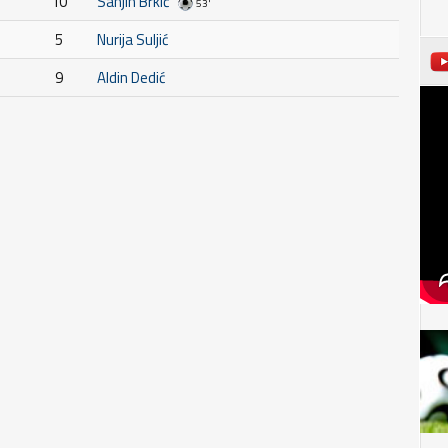
10
Sanjin Brkić
53'
5
Nurija Suljić
9
Aldin Dedić