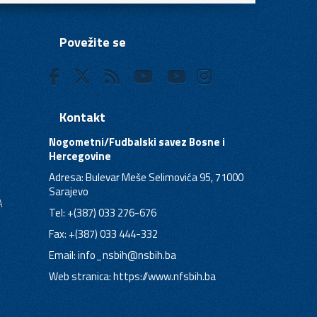
Povežite se
Kontakt
Nogometni/Fudbalski savez Bosne i
Hercegovine
Adresa: Bulevar Meše Selimovića 95, 71000
Sarajevo
A
Tel: +(387) 033 276-676
Fax: +(387) 033 444-332
Email:
info_nsbih@nsbih.ba
Web stranica: https://www.nfsbih.ba