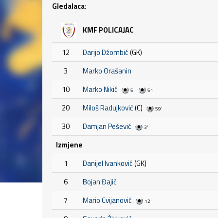
Gledalaca
:
KMF POLICAJAC
12
Darijo Džombić
(GK)
3
Marko Orašanin
10
Marko Nikić
5'
51'
20
Miloš Radujković
(C)
59'
30
Damjan Pešević
3'
Izmjene
1
Danijel Ivanković
(GK)
6
Bojan Đajić
7
Mario Cvijanović
12'