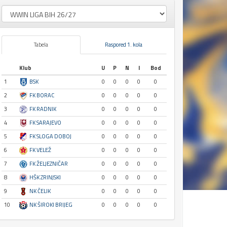
Tabela
Raspored 1. kola
Klub
U
P
N
I
Bod
1
BSK
0
0
0
0
0
2
FK BORAC
0
0
0
0
0
3
FK RADNIK
0
0
0
0
0
4
FK SARAJEVO
0
0
0
0
0
5
FK SLOGA DOBOJ
0
0
0
0
0
6
FK VELEŽ
0
0
0
0
0
7
FK ŽELJEZNIČAR
0
0
0
0
0
8
HŠK ZRINJSKI
0
0
0
0
0
9
NK ČELIK
0
0
0
0
0
10
NK ŠIROKI BRIJEG
0
0
0
0
0