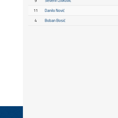
9
Severin Živković
11
Danilo Nović
4
Boban Bosić