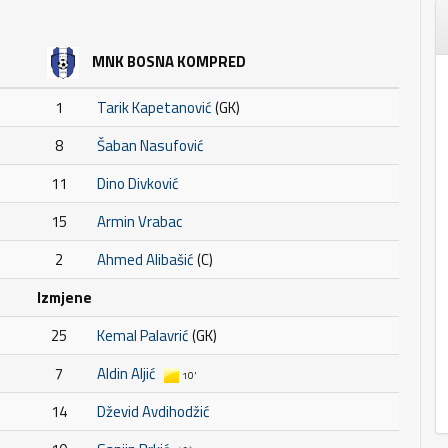
MNK BOSNA KOMPRED
1
Tarik Kapetanović
(GK)
8
Šaban Nasufović
11
Dino Divković
15
Armin Vrabac
2
Ahmed Alibašić
(C)
Izmjene
25
Kemal Palavrić
(GK)
7
Aldin Aljić
10'
14
Dževid Avdihodžić