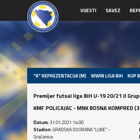
VIJESTI
SAVEZ
REP
"A" REPREZENTACIJA (M)
WWIN LIGA BIH
KUP B
Premijer futsal liga BiH U-19 20/21 II Gru
KMF POLICAJAC - MNK BOSNA KOMPRED (3 : 
Datum
: 31.01.2021 14:00
Stadion
: GRADSKA DVORANA "LUKE" -
Gračanica