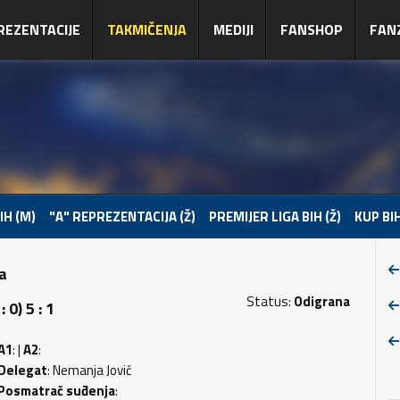
REZENTACIJE
TAKMIČENJA
MEDIJI
FANSHOP
FAN
IH (M)
"A" REPREZENTACIJA (Ž)
PREMIJER LIGA BIH (Ž)
KUP BIH
pa
Status:
Odigrana
0) 5 : 1
A1
: |
A2
:
Delegat
: Nemanja Jović
Posmatrač suđenja
: