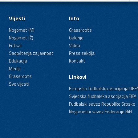
Vijesti
Info
Nogomet (M)
Grassroots
Nogomet (Ž)
Galerije
Futsal
Video
Saopštenja za javnost
Press sekcija
Edukacija
Kontakt
Mediji
Grassroots
Linkovi
Sve vijesti
Evropska fudbalska asocijacija UEF
Svjetska fudbalska asocijacija FIFA
Fudbalski savez Republike Srpske
Nogometni savez Federacije BiH