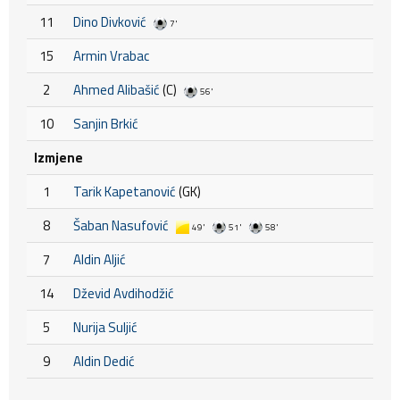
11
Dino Divković
7'
15
Armin Vrabac
2
Ahmed Alibašić
(C)
56'
10
Sanjin Brkić
Izmjene
1
Tarik Kapetanović
(GK)
8
Šaban Nasufović
49'
51'
58'
7
Aldin Aljić
14
Dževid Avdihodžić
5
Nurija Suljić
9
Aldin Dedić