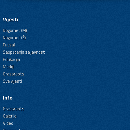
Vijesti
Nogomet (M)
Nogomet (Ž)
Futsal
Saopštenja za javnost
Edukacija
Mediji
Grassroots
Sve vijesti
Info
Grassroots
Galerije
Video