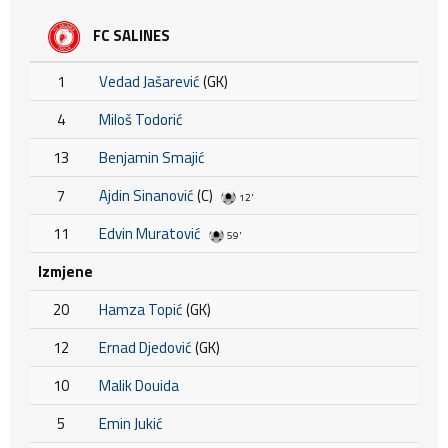
FC SALINES
1
Vedad Jašarević
(GK)
4
Miloš Todorić
13
Benjamin Smajić
7
Ajdin Sinanović
(C)
12'
11
Edvin Muratović
59'
Izmjene
20
Hamza Topić
(GK)
12
Ernad Djedović
(GK)
10
Malik Douida
5
Emin Jukić