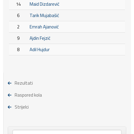
14
Maid Dizdarević
6
Tarik Mujabašić
2
Emrah Ajanović
9
Ajdin Fejzić
8
Adil Hujdur
Rezultati
Raspored kola
Strijelci