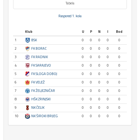
Tabela
Raspored 1. kola
Klub
U
P
N
I
Bod
1
BSK
0
0
0
0
0
2
FK BORAC
0
0
0
0
0
3
FK RADNIK
0
0
0
0
0
4
FK SARAJEVO
0
0
0
0
0
5
FK SLOGA DOBOJ
0
0
0
0
0
6
FK VELEŽ
0
0
0
0
0
7
FK ŽELJEZNIČAR
0
0
0
0
0
8
HŠK ZRINJSKI
0
0
0
0
0
9
NK ČELIK
0
0
0
0
0
10
NK ŠIROKI BRIJEG
0
0
0
0
0