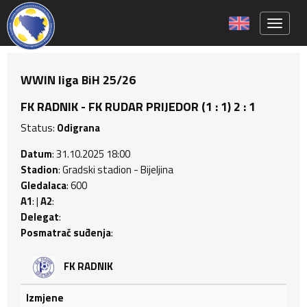
Toggle 
WWIN liga BiH 25/26
FK RADNIK - FK RUDAR PRIJEDOR (1 : 1) 2 : 1
Status:
Odigrana
Datum
: 31.10.2025 18:00
Stadion
: Gradski stadion - Bijeljina
Gledalaca
: 600
A1
: |
A2
:
Delegat
:
Posmatrač suđenja
:
FK RADNIK
Izmjene