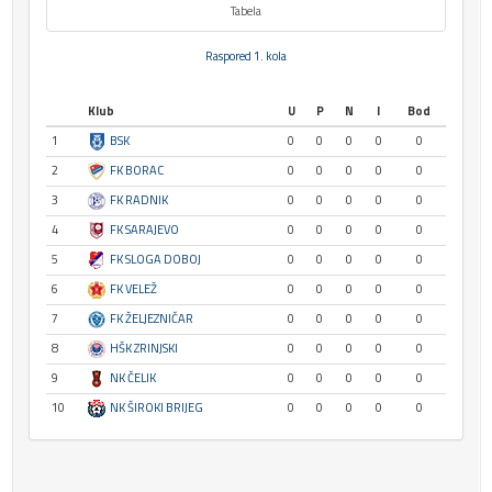
Tabela
Raspored 1. kola
Klub
U
P
N
I
Bod
1
BSK
0
0
0
0
0
2
FK BORAC
0
0
0
0
0
3
FK RADNIK
0
0
0
0
0
4
FK SARAJEVO
0
0
0
0
0
5
FK SLOGA DOBOJ
0
0
0
0
0
6
FK VELEŽ
0
0
0
0
0
7
FK ŽELJEZNIČAR
0
0
0
0
0
8
HŠK ZRINJSKI
0
0
0
0
0
9
NK ČELIK
0
0
0
0
0
10
NK ŠIROKI BRIJEG
0
0
0
0
0