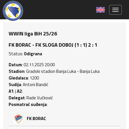
Toggle 
WWIN liga BiH 25/26
FK BORAC - FK SLOGA DOBOJ (1 : 1) 2 : 1
Status:
Odigrana
Datum
: 02.11.2025 20:00
Stadion
: Gradski stadion Banja Luka - Banja Luka
Gledalaca
: 1200
Sudija
: Antoni Bandić
A1
: |
A2
:
Delegat
: Rade Vučković
Posmatrač suđenja
:
FK BORAC