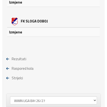
Izmjene
FK SLOGA DOBOJ
Izmjene
Rezultati
Raspored kola
Strijelci