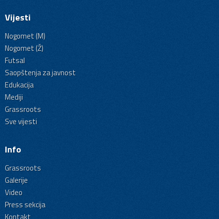
Vijesti
Nogomet (M)
Nogomet (Ž)
Futsal
Saopštenja za javnost
Edukacija
Mediji
Grassroots
Sve vijesti
Info
Grassroots
Galerije
Video
Press sekcija
Kontakt